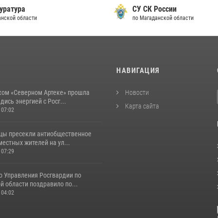
уратура
СУ СК России
анской области
по Магаданской области
И
НАВИГАЦИЯ
ком «Северном Артеке» прошла
Новости
дись энергией с Росг...
Карта сайта
 07:02
цы пресекли антиобщественное
естных жителей на ул...
 07:29
о Управления Росгвардии по
 области поздравило по...
 04:02