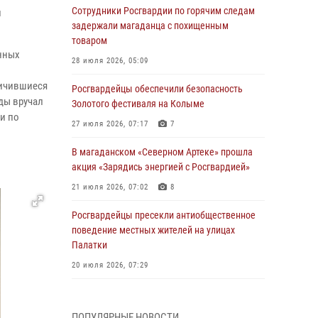
Сотрудники Росгвардии по горячим следам
и
задержали магаданца с похищенным
товаром
анных
28 июля 2026, 05:09
личившиеся
Росгвардейцы обеспечили безопасность
ды вручал
Золотого фестиваля на Колыме
и по
27 июля 2026, 07:17
7
В магаданском «Северном Артеке» прошла
акция «Зарядись энергией с Росгвардией»
21 июля 2026, 07:02
8
Росгвардейцы пресекли антиобщественное
поведение местных жителей на улицах
Палатки
20 июля 2026, 07:29
Руководство Управления Росгвардии по
Магаданской области поздравило
ПОПУЛЯРНЫЕ НОВОСТИ