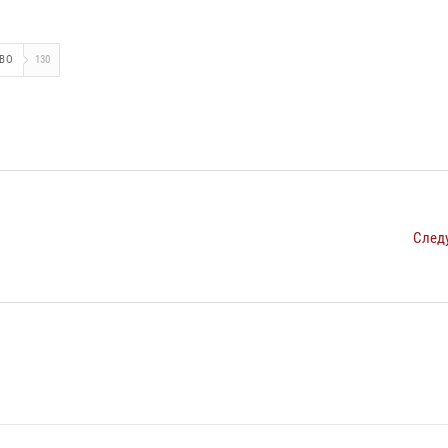
ВО
130
След