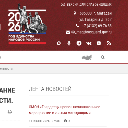
ВЕРСИЯ ДЛЯ СЛАБОВИДЯЩИХ
685000, г. Магадан
ул. Гагарина д. 26 г
И
+7 (4132) 69-76-33
49_mag@rosguard.gov.ru
Ы
ельности.
ЛЕНТА НОВОСТЕЙ
ДАНИЕ
СТИ.
ОМОН «Гвардеец» провел познавательное
мероприятие с юными магаданцами
31 июля 2026, 07:38
3