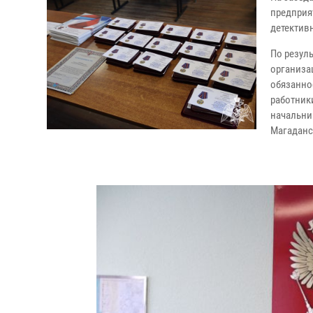
предприя
детектив
По резул
организа
обязанно
работник
начальни
Магаданс