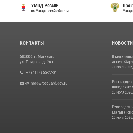
УМВД России
Прок
по Магаданской области
Магад
КОНТАКТЫ
НОВОСТ
685000, г. Магадан,
В магаданс
ул. Гагарина д. 26 г
акция «Заря
21 июля 2026,
+7 (4132) 65-27-01
Росгвардей
49_mag@rosguard.gov.ru
поведение м
20 июля 2026,
Руководств
Магаданской
20 июля 2026,