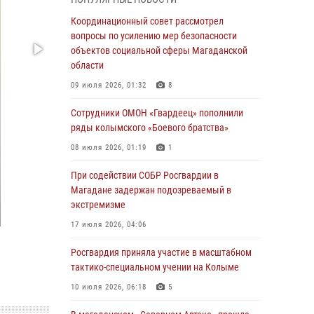
подшефных кадет с победой в «Зарнице 2.0»
Координационный совет рассмотрел
20 июля 2026, 04:02
8
вопросы по усилению мер безопасности
объектов социальной сферы Магаданской
При содействии СОБР Росгвардии в
области
Магадане задержан подозреваемый в
экстремизме
09 июля 2026, 01:32
8
17 июля 2026, 04:06
Сотрудники ОМОН «Гвардеец» пополнили
ряды колымского «Боевого братства»
«Каникулы с Росгвардией» продолжаются на
Колыме
08 июля 2026, 01:19
1
16 июля 2026, 03:27
6
При содействии СОБР Росгвардии в
Магадане задержан подозреваемый в
Начальник Главного штаба – первый
экстремизме
заместитель директора Росгвардии Герой
России генерал-полковник Сергей Бойко
17 июля 2026, 04:06
поздравил связистов Росгвардии с
профессиональным праздником
Росгвардия приняла участие в масштабном
тактико-специальном учении на Колыме
15 июля 2026, 06:21
10 июля 2026, 06:18
5
Кинологический тандем из Магадана
завоевал бронзу на соревнованиях