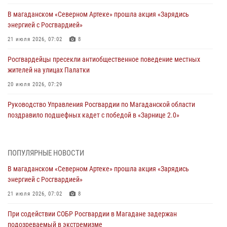
В магаданском «Северном Артеке» прошла акция «Зарядись
энергией с Росгвардией»
21 июля 2026, 07:02
8
Росгвардейцы пресекли антиобщественное поведение местных
жителей на улицах Палатки
20 июля 2026, 07:29
Руководство Управления Росгвардии по Магаданской области
поздравило подшефных кадет с победой в «Зарнице 2.0»
20 июля 2026, 04:02
8
При содействии СОБР Росгвардии в Магадане задержан
ПОПУЛЯРНЫЕ НОВОСТИ
подозреваемый в экстремизме
В магаданском «Северном Артеке» прошла акция «Зарядись
17 июля 2026, 04:06
энергией с Росгвардией»
«Каникулы с Росгвардией» продолжаются на Колыме
21 июля 2026, 07:02
8
16 июля 2026, 03:27
6
При содействии СОБР Росгвардии в Магадане задержан
подозреваемый в экстремизме