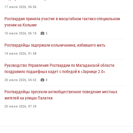
Начальник Главного штаба – первый заместитель директора
Росгвардии Герой России генерал-полковник Сергей Бойко
17 июля 2026, 04:06
поздравил связистов Росгвардии с профессиональным праздником
Росгвардия приняла участие в масштабном тактико-специальном
15 июля 2026, 06:21
учении на Колыме
Кинологический тандем из Магадана завоевал бронзу на
10 июля 2026, 06:18
5
соревнованиях Восточного округа Росгвардии
Росгвардейцы задержали колымчанина, избившего мать
15 июля 2026, 04:34
5
14 июля 2026, 01:58
Руководство Управления Росгвардии по Магаданской области
поздравило подшефных кадет с победой в «Зарнице 2.0»
20 июля 2026, 04:02
8
Росгвардейцы пресекли антиобщественное поведение местных
жителей на улицах Палатки
20 июля 2026, 07:29
«Каникулы с Росгвардией» продолжаются на Колыме
16 июля 2026, 03:27
6