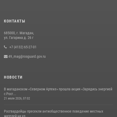
Руководство Управления Росгвардии по Магаданской области
поздравило подшефных кадет с победой в «Зарнице 2.0»
20 июля 2026, 04:02
8
КОНТАКТЫ
Кинологический тандем из Магадана завоевал бронзу на
соревнованиях Восточного округа Росгвардии
685000, г. Магадан,
15 июля 2026, 04:34
5
ул. Гагарина д. 26 г
+7 (4132) 65-27-01
49_mag@rosguard.gov.ru
НОВОСТИ
В магаданском «Северном Артеке» прошла акция «Зарядись энергией
с Росг...
21 июля 2026, 07:02
Росгвардейцы пресекли антиобщественное поведение местных
жителей на ул...