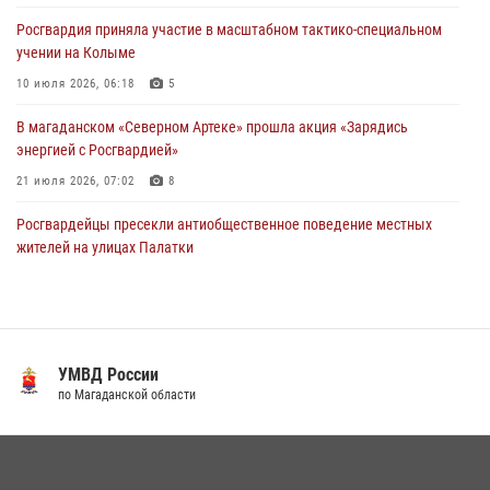
соревнованиях Восточного округа Росгвардии
Росгвардия приняла участие в масштабном тактико-специальном
15 июля 2026, 04:34
5
учении на Колыме
10 июля 2026, 06:18
5
В магаданском «Северном Артеке» прошла акция «Зарядись
энергией с Росгвардией»
21 июля 2026, 07:02
8
Росгвардейцы пресекли антиобщественное поведение местных
жителей на улицах Палатки
20 июля 2026, 07:29
Росгвардейцы задержали колымчанина, избившего мать
14 июля 2026, 01:58
УМВД России
Магаданские "Ястребы" стали победителями "Зарницы 2.0" на
по Магаданской области
Дальнем Востоке
07 июля 2026, 07:03
2