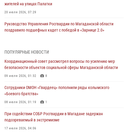
жителей на улицах Палатки
20 июля 2026, 07:29
Руководство Управления Росгвардии по Магаданской области
поздравило подшефных кадет с победой в «Зарнице 2.0»
20 июля 2026, 04:02
8
При содействии СОБР Росгвардии в Магадане задержан
ПОПУЛЯРНЫЕ НОВОСТИ
подозреваемый в экстремизме
Координационный совет рассмотрел вопросы по усилению мер
17 июля 2026, 04:06
безопасности объектов социальной сферы Магаданской области
«Каникулы с Росгвардией» продолжаются на Колыме
09 июля 2026, 01:32
8
16 июля 2026, 03:27
6
Сотрудники ОМОН «Гвардеец» пополнили ряды колымского
«Боевого братства»
Начальник Главного штаба – первый заместитель директора
Росгвардии Герой России генерал-полковник Сергей Бойко
08 июля 2026, 01:19
1
поздравил связистов Росгвардии с профессиональным праздником
При содействии СОБР Росгвардии в Магадане задержан
15 июля 2026, 06:21
подозреваемый в экстремизме
Кинологический тандем из Магадана завоевал бронзу на
17 июля 2026, 04:06