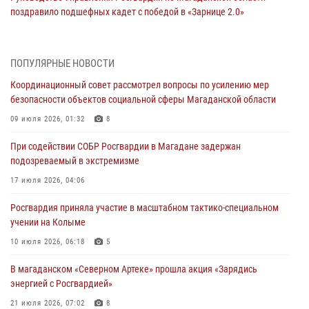
поздравило подшефных кадет с победой в «Зарнице 2.0»
20 июля 2026, 04:02
8
При содействии СОБР Росгвардии в Магадане задержан
ПОПУЛЯРНЫЕ НОВОСТИ
подозреваемый в экстремизме
Координационный совет рассмотрел вопросы по усилению мер
17 июля 2026, 04:06
безопасности объектов социальной сферы Магаданской области
«Каникулы с Росгвардией» продолжаются на Колыме
09 июля 2026, 01:32
8
16 июля 2026, 03:27
6
При содействии СОБР Росгвардии в Магадане задержан
подозреваемый в экстремизме
Начальник Главного штаба – первый заместитель директора
Росгвардии Герой России генерал-полковник Сергей Бойко
17 июля 2026, 04:06
поздравил связистов Росгвардии с профессиональным праздником
Росгвардия приняла участие в масштабном тактико-специальном
15 июля 2026, 06:21
учении на Колыме
Кинологический тандем из Магадана завоевал бронзу на
10 июля 2026, 06:18
5
соревнованиях Восточного округа Росгвардии
В магаданском «Северном Артеке» прошла акция «Зарядись
15 июля 2026, 04:34
5
энергией с Росгвардией»
21 июля 2026, 07:02
8