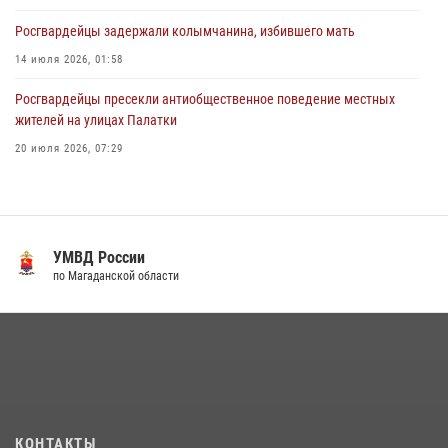
Росгвардейцы задержали колымчанина, избившего мать
14 июля 2026, 01:58
Росгвардейцы пресекли антиобщественное поведение местных
жителей на улицах Палатки
20 июля 2026, 07:29
Руководство Управления Росгвардии по Магаданской области
поздравило подшефных кадет с победой в «Зарнице 2.0»
20 июля 2026, 04:02
8
УМВД России
Кинологический тандем из Магадана завоевал бронзу на
по Магаданской области
соревнованиях Восточного округа Росгвардии
15 июля 2026, 04:34
5
«Каникулы с Росгвардией» продолжаются на Колыме
16 июля 2026, 03:27
6
Росгвардейцы стали призерами первенства «Динамо» по
КОНТАКТЫ