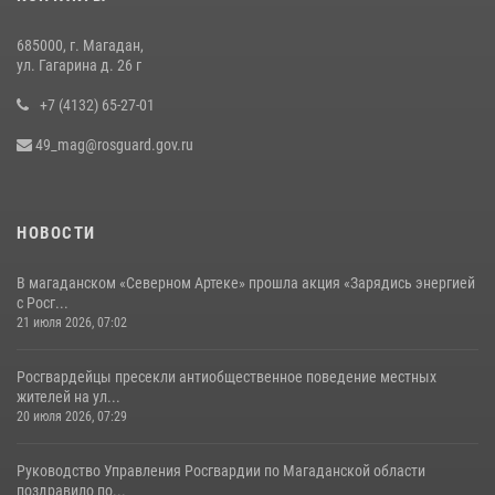
служебному биатлону в Магадане
13 июля 2026, 07:31
8
685000, г. Магадан,
ул. Гагарина д. 26 г
+7 (4132) 65-27-01
49_mag@rosguard.gov.ru
НОВОСТИ
В магаданском «Северном Артеке» прошла акция «Зарядись энергией
с Росг...
21 июля 2026, 07:02
Росгвардейцы пресекли антиобщественное поведение местных
жителей на ул...
20 июля 2026, 07:29
Руководство Управления Росгвардии по Магаданской области
поздравило по...