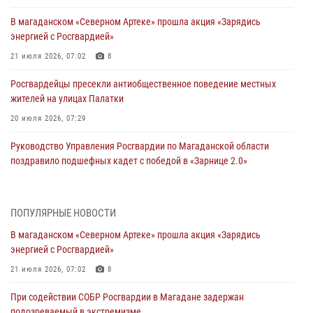
В магаданском «Северном Артеке» прошла акция «Зарядись
энергией с Росгвардией»
21 июля 2026, 07:02
8
Росгвардейцы пресекли антиобщественное поведение местных
жителей на улицах Палатки
20 июля 2026, 07:29
Руководство Управления Росгвардии по Магаданской области
поздравило подшефных кадет с победой в «Зарнице 2.0»
20 июля 2026, 04:02
8
При содействии СОБР Росгвардии в Магадане задержан
ПОПУЛЯРНЫЕ НОВОСТИ
подозреваемый в экстремизме
В магаданском «Северном Артеке» прошла акция «Зарядись
17 июля 2026, 04:06
энергией с Росгвардией»
«Каникулы с Росгвардией» продолжаются на Колыме
21 июля 2026, 07:02
8
16 июля 2026, 03:27
6
При содействии СОБР Росгвардии в Магадане задержан
подозреваемый в экстремизме