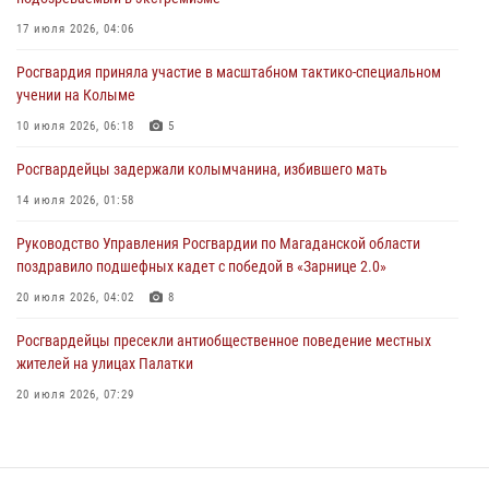
Начальник Главного штаба – первый заместитель директора
Росгвардии Герой России генерал-полковник Сергей Бойко
17 июля 2026, 04:06
поздравил связистов Росгвардии с профессиональным праздником
Росгвардия приняла участие в масштабном тактико-специальном
15 июля 2026, 06:21
учении на Колыме
Кинологический тандем из Магадана завоевал бронзу на
10 июля 2026, 06:18
5
соревнованиях Восточного округа Росгвардии
Росгвардейцы задержали колымчанина, избившего мать
15 июля 2026, 04:34
5
14 июля 2026, 01:58
Руководство Управления Росгвардии по Магаданской области
поздравило подшефных кадет с победой в «Зарнице 2.0»
20 июля 2026, 04:02
8
Росгвардейцы пресекли антиобщественное поведение местных
жителей на улицах Палатки
20 июля 2026, 07:29
«Каникулы с Росгвардией» продолжаются на Колыме
16 июля 2026, 03:27
6