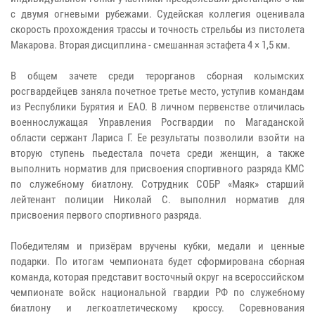
с двумя огневыми рубежами. Судейская коллегия оценивала
скорость прохождения трассы и точность стрельбы из пистолета
Макарова. Вторая дисциплина - смешанная эстафета 4 × 1,5 км.
В общем зачете среди терорганов сборная колымских
росгвардейцев заняла почетное третье место, уступив командам
из Республики Бурятия и ЕАО. В личном первенстве отличилась
военнослужащая Управления Росгвардии по Магаданской
области сержант Лариса Г. Ее результаты позволили взойти на
вторую ступень пьедестала почета среди женщин, а также
выполнить норматив для присвоения спортивного разряда КМС
по служебному биатлону. Сотрудник СОБР «Маяк» старший
лейтенант полиции Николай С. выполнил норматив для
присвоения первого спортивного разряда.
Победителям и призёрам вручены кубки, медали и ценные
подарки. По итогам чемпионата будет сформирована сборная
команда, которая представит восточный округ на всероссийском
чемпионате войск национальной гвардии РФ по служебному
биатлону и легкоатлетическому кроссу. Соревнования