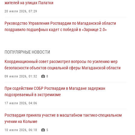
жителей на улицах Палатки
20 июля 2026, 07:29
Руководство Управления Росгвардии по Магаданской области
поздравило подшефных кадет с победой в «Зарнице 2.0»
20 июля 2026, 04:02
8
При содействии СОБР Росгвардии в Магадане задержан
ПОПУЛЯРНЫЕ НОВОСТИ
подозреваемый в экстремизме
Координационный совет рассмотрел вопросы по усилению мер
17 июля 2026, 04:06
безопасности объектов социальной сферы Магаданской области
«Каникулы с Росгвардией» продолжаются на Колыме
09 июля 2026, 01:32
8
16 июля 2026, 03:27
6
При содействии СОБР Росгвардии в Магадане задержан
подозреваемый в экстремизме
Начальник Главного штаба – первый заместитель директора
Росгвардии Герой России генерал-полковник Сергей Бойко
17 июля 2026, 04:06
поздравил связистов Росгвардии с профессиональным праздником
Росгвардия приняла участие в масштабном тактико-специальном
15 июля 2026, 06:21
учении на Колыме
Кинологический тандем из Магадана завоевал бронзу на
10 июля 2026, 06:18
5