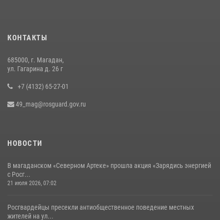
16 июля 2026, 03:27
6
Росгвардейцы стали призерами первенства «Динамо» по
КОНТАКТЫ
служебному биатлону в Магадане
13 июля 2026, 07:31
8
685000, г. Магадан,
ул. Гагарина д. 26 г
+7 (4132) 65-27-01
49_mag@rosguard.gov.ru
НОВОСТИ
В магаданском «Северном Артеке» прошла акция «Зарядись энергией
с Росг...
21 июля 2026, 07:02
Росгвардейцы пресекли антиобщественное поведение местных
жителей на ул...