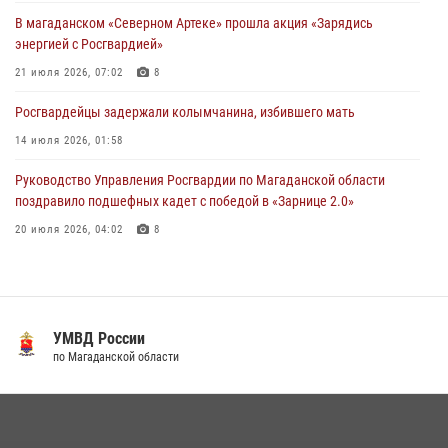
соревнованиях Восточного округа Росгвардии
В магаданском «Северном Артеке» прошла акция «Зарядись
15 июля 2026, 04:34
5
энергией с Росгвардией»
21 июля 2026, 07:02
8
Росгвардейцы задержали колымчанина, избившего мать
14 июля 2026, 01:58
Руководство Управления Росгвардии по Магаданской области
поздравило подшефных кадет с победой в «Зарнице 2.0»
20 июля 2026, 04:02
8
Росгвардейцы пресекли антиобщественное поведение местных
жителей на улицах Палатки
20 июля 2026, 07:29
УМВД России
Кинологический тандем из Магадана завоевал бронзу на
по Магаданской области
соревнованиях Восточного округа Росгвардии
15 июля 2026, 04:34
5
«Каникулы с Росгвардией» продолжаются на Колыме