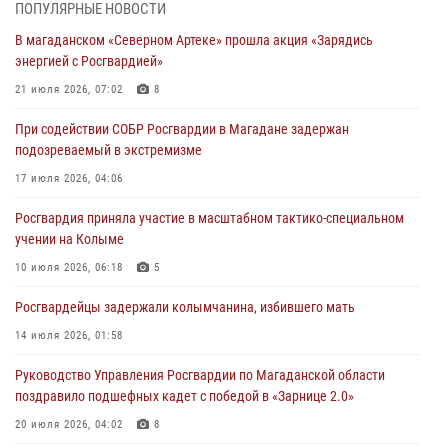
При содействии СОБР Росгвардии в Магадане задержан
ПОПУЛЯРНЫЕ НОВОСТИ
подозреваемый в экстремизме
В магаданском «Северном Артеке» прошла акция «Зарядись
17 июля 2026, 04:06
энергией с Росгвардией»
«Каникулы с Росгвардией» продолжаются на Колыме
21 июля 2026, 07:02
8
16 июля 2026, 03:27
6
При содействии СОБР Росгвардии в Магадане задержан
подозреваемый в экстремизме
Начальник Главного штаба – первый заместитель директора
Росгвардии Герой России генерал-полковник Сергей Бойко
17 июля 2026, 04:06
поздравил связистов Росгвардии с профессиональным праздником
Росгвардия приняла участие в масштабном тактико-специальном
15 июля 2026, 06:21
учении на Колыме
Кинологический тандем из Магадана завоевал бронзу на
10 июля 2026, 06:18
5
соревнованиях Восточного округа Росгвардии
Росгвардейцы задержали колымчанина, избившего мать
15 июля 2026, 04:34
5
14 июля 2026, 01:58
Руководство Управления Росгвардии по Магаданской области
поздравило подшефных кадет с победой в «Зарнице 2.0»
20 июля 2026, 04:02
8