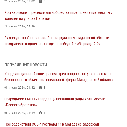
21 июля 2026, 07:02
8
Росгвардейцы пресекли антиобщественное поведение местных
жителей на улицах Палатки
20 июля 2026, 07:29
Руководство Управления Росгвардии по Магаданской области
поздравило подшефных кадет с победой в «Зарнице 2.0»
20 июля 2026, 04:02
8
При содействии СОБР Росгвардии в Магадане задержан
ПОПУЛЯРНЫЕ НОВОСТИ
подозреваемый в экстремизме
Координационный совет рассмотрел вопросы по усилению мер
17 июля 2026, 04:06
безопасности объектов социальной сферы Магаданской области
«Каникулы с Росгвардией» продолжаются на Колыме
09 июля 2026, 01:32
8
16 июля 2026, 03:27
6
Сотрудники ОМОН «Гвардеец» пополнили ряды колымского
«Боевого братства»
Начальник Главного штаба – первый заместитель директора
Росгвардии Герой России генерал-полковник Сергей Бойко
08 июля 2026, 01:19
1
поздравил связистов Росгвардии с профессиональным праздником
При содействии СОБР Росгвардии в Магадане задержан