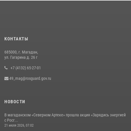
07 июля 2026, 07:03
2
Руководство Управления Росгвардии по Магаданской области
поздравило подшефных кадет с победой в «Зарнице 2.0»
20 июля 2026, 04:02
8
КОНТАКТЫ
Кинологический тандем из Магадана завоевал бронзу на
соревнованиях Восточного округа Росгвардии
685000, г. Магадан,
15 июля 2026, 04:34
5
ул. Гагарина д. 26 г
+7 (4132) 65-27-01
49_mag@rosguard.gov.ru
НОВОСТИ
В магаданском «Северном Артеке» прошла акция «Зарядись энергией
с Росг...
21 июля 2026, 07:02