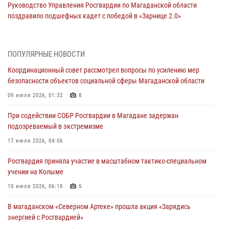
Руководство Управления Росгвардии по Магаданской области
поздравило подшефных кадет с победой в «Зарнице 2.0»
20 июля 2026, 04:02
8
При содействии СОБР Росгвардии в Магадане задержан
ПОПУЛЯРНЫЕ НОВОСТИ
подозреваемый в экстремизме
Координационный совет рассмотрел вопросы по усилению мер
17 июля 2026, 04:06
безопасности объектов социальной сферы Магаданской области
«Каникулы с Росгвардией» продолжаются на Колыме
09 июля 2026, 01:32
8
16 июля 2026, 03:27
6
При содействии СОБР Росгвардии в Магадане задержан
подозреваемый в экстремизме
Начальник Главного штаба – первый заместитель директора
Росгвардии Герой России генерал-полковник Сергей Бойко
17 июля 2026, 04:06
поздравил связистов Росгвардии с профессиональным праздником
Росгвардия приняла участие в масштабном тактико-специальном
15 июля 2026, 06:21
учении на Колыме
Кинологический тандем из Магадана завоевал бронзу на
10 июля 2026, 06:18
5
соревнованиях Восточного округа Росгвардии
В магаданском «Северном Артеке» прошла акция «Зарядись
15 июля 2026, 04:34
5
энергией с Росгвардией»