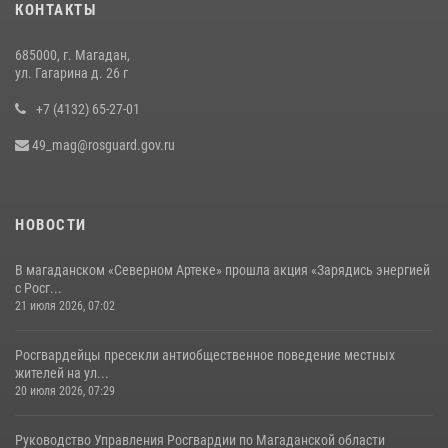
КОНТАКТЫ
служебному биатлону в Магадане
13 июля 2026, 07:31
8
685000, г. Магадан,
ул. Гагарина д. 26 г
+7 (4132) 65-27-01
49_mag@rosguard.gov.ru
НОВОСТИ
В магаданском «Северном Артеке» прошла акция «Зарядись энергией
с Росг...
21 июля 2026, 07:02
Росгвардейцы пресекли антиобщественное поведение местных
жителей на ул...
20 июля 2026, 07:29
Руководство Управления Росгвардии по Магаданской области