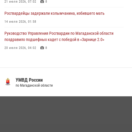
21 июля 2026, 07:02
8
Росгвардейцы задержали колымчанина, избившего мать
14 июля 2026, 01:58
Руководство Управления Росгвардии по Магаданской области
поздравило подшефных кадет с победой в «Зарнице 2.0»
20 июля 2026, 04:02
8
Росгвардейцы пресекли антиобщественное поведение местных
жителей на улицах Палатки
20 июля 2026, 07:29
УМВД России
Кинологический тандем из Магадана завоевал бронзу на
по Магаданской области
соревнованиях Восточного округа Росгвардии
15 июля 2026, 04:34
5
«Каникулы с Росгвардией» продолжаются на Колыме
16 июля 2026, 03:27
6
Росгвардейцы стали призерами первенства «Динамо» по