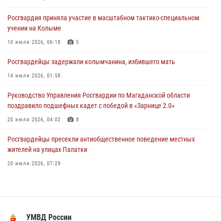
поздравил связистов Росгвардии с профессиональным праздником
Росгвардия приняла участие в масштабном тактико-специальном
15 июля 2026, 06:21
учении на Колыме
Кинологический тандем из Магадана завоевал бронзу на
10 июля 2026, 06:18
5
соревнованиях Восточного округа Росгвардии
Росгвардейцы задержали колымчанина, избившего мать
15 июля 2026, 04:34
5
14 июля 2026, 01:58
Руководство Управления Росгвардии по Магаданской области
поздравило подшефных кадет с победой в «Зарнице 2.0»
20 июля 2026, 04:02
8
Росгвардейцы пресекли антиобщественное поведение местных
жителей на улицах Палатки
20 июля 2026, 07:29
«Каникулы с Росгвардией» продолжаются на Колыме
16 июля 2026, 03:27
6
Кинологический тандем из Магадана завоевал бронзу на
УМВД России