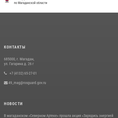
соревнованиях Восточного округа Росгвардии
по Магаданской области
15 июля 2026, 04:34
5
Росгвардейцы стали призерами первенства «Динамо» по
служебному биатлону в Магадане
13 июля 2026, 07:31
8
Начальник Главного штаба – первый заместитель директора
КОНТАКТЫ
Росгвардии Герой России генерал-полковник Сергей Бойко
поздравил связистов Росгвардии с профессиональным праздником
685000, г. Магадан,
15 июля 2026, 06:21
ул. Гагарина д. 26 г
+7 (4132) 65-27-01
49_mag@rosguard.gov.ru
НОВОСТИ
В магаданском «Северном Артеке» прошла акция «Зарядись энергией