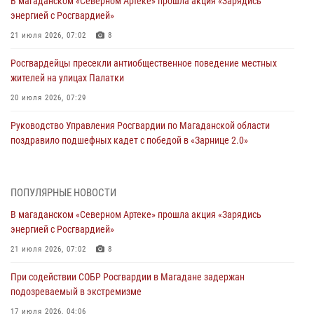
В магаданском «Северном Артеке» прошла акция «Зарядись
энергией с Росгвардией»
21 июля 2026, 07:02
8
Росгвардейцы пресекли антиобщественное поведение местных
жителей на улицах Палатки
20 июля 2026, 07:29
Руководство Управления Росгвардии по Магаданской области
поздравило подшефных кадет с победой в «Зарнице 2.0»
20 июля 2026, 04:02
8
При содействии СОБР Росгвардии в Магадане задержан
ПОПУЛЯРНЫЕ НОВОСТИ
подозреваемый в экстремизме
В магаданском «Северном Артеке» прошла акция «Зарядись
17 июля 2026, 04:06
энергией с Росгвардией»
«Каникулы с Росгвардией» продолжаются на Колыме
21 июля 2026, 07:02
8
16 июля 2026, 03:27
6
При содействии СОБР Росгвардии в Магадане задержан
подозреваемый в экстремизме
Начальник Главного штаба – первый заместитель директора
Росгвардии Герой России генерал-полковник Сергей Бойко
17 июля 2026, 04:06