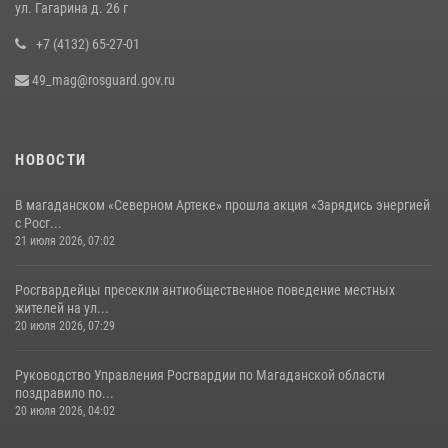
15 июля 2026, 04:34
5
ул. Гагарина д. 26 г
+7 (4132) 65-27-01
49_mag@rosguard.gov.ru
НОВОСТИ
В магаданском «Северном Артеке» прошла акция «Зарядись энергией
с Росг...
21 июля 2026, 07:02
Росгвардейцы пресекли антиобщественное поведение местных
жителей на ул...
20 июля 2026, 07:29
Руководство Управления Росгвардии по Магаданской области
поздравило по...
20 июля 2026, 04:02