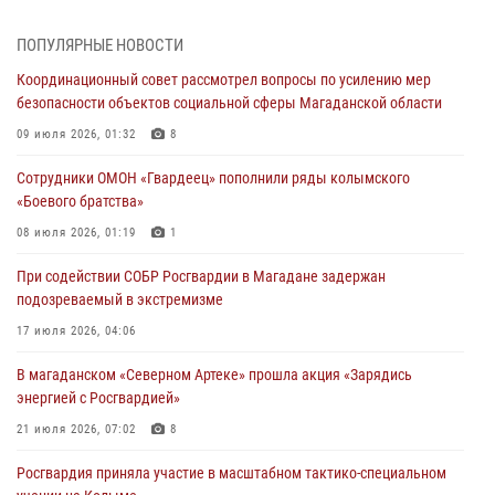
При содействии СОБР Росгвардии в Магадане задержан
ПОПУЛЯРНЫЕ НОВОСТИ
подозреваемый в экстремизме
Координационный совет рассмотрел вопросы по усилению мер
17 июля 2026, 04:06
безопасности объектов социальной сферы Магаданской области
«Каникулы с Росгвардией» продолжаются на Колыме
09 июля 2026, 01:32
8
16 июля 2026, 03:27
6
Сотрудники ОМОН «Гвардеец» пополнили ряды колымского
«Боевого братства»
Начальник Главного штаба – первый заместитель директора
Росгвардии Герой России генерал-полковник Сергей Бойко
08 июля 2026, 01:19
1
поздравил связистов Росгвардии с профессиональным праздником
При содействии СОБР Росгвардии в Магадане задержан
15 июля 2026, 06:21
подозреваемый в экстремизме
Кинологический тандем из Магадана завоевал бронзу на
17 июля 2026, 04:06
соревнованиях Восточного округа Росгвардии
В магаданском «Северном Артеке» прошла акция «Зарядись
15 июля 2026, 04:34
5
энергией с Росгвардией»
21 июля 2026, 07:02
8
Росгвардия приняла участие в масштабном тактико-специальном