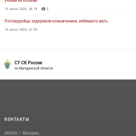
учении на Колыме
10 июля 2026, 06:18
5
Росгвардейцы задержали колымчанина, избившего мать
14 июля 2026, 01:58
Магаданские "Ястребы" стали победителями "Зарницы 2.0" на
Дальнем Востоке
07 июля 2026, 07:03
2
СУ СК России
Росгвардейцы пресекли антиобщественное поведение местных
по Магаданской области
жителей на улицах Палатки
20 июля 2026, 07:29
Руководство Управления Росгвардии по Магаданской области
поздравило подшефных кадет с победой в «Зарнице 2.0»
20 июля 2026, 04:02
8
КОНТАКТЫ
Кинологический тандем из Магадана завоевал бронзу на
соревнованиях Восточного округа Росгвардии
685000, г. Магадан,