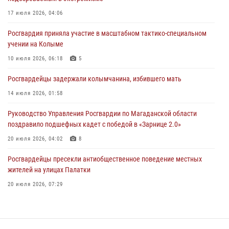
Начальник Главного штаба – первый заместитель директора
Росгвардии Герой России генерал-полковник Сергей Бойко
17 июля 2026, 04:06
поздравил связистов Росгвардии с профессиональным праздником
Росгвардия приняла участие в масштабном тактико-специальном
15 июля 2026, 06:21
учении на Колыме
Кинологический тандем из Магадана завоевал бронзу на
10 июля 2026, 06:18
5
соревнованиях Восточного округа Росгвардии
Росгвардейцы задержали колымчанина, избившего мать
15 июля 2026, 04:34
5
14 июля 2026, 01:58
Руководство Управления Росгвардии по Магаданской области
поздравило подшефных кадет с победой в «Зарнице 2.0»
20 июля 2026, 04:02
8
Росгвардейцы пресекли антиобщественное поведение местных
жителей на улицах Палатки
20 июля 2026, 07:29
«Каникулы с Росгвардией» продолжаются на Колыме
16 июля 2026, 03:27
6