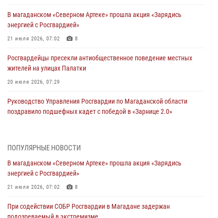
В магаданском «Северном Артеке» прошла акция «Зарядись
энергией с Росгвардией»
21 июля 2026, 07:02
8
Росгвардейцы пресекли антиобщественное поведение местных
жителей на улицах Палатки
20 июля 2026, 07:29
Руководство Управления Росгвардии по Магаданской области
поздравило подшефных кадет с победой в «Зарнице 2.0»
20 июля 2026, 04:02
8
При содействии СОБР Росгвардии в Магадане задержан
ПОПУЛЯРНЫЕ НОВОСТИ
подозреваемый в экстремизме
В магаданском «Северном Артеке» прошла акция «Зарядись
17 июля 2026, 04:06
энергией с Росгвардией»
«Каникулы с Росгвардией» продолжаются на Колыме
21 июля 2026, 07:02
8
16 июля 2026, 03:27
6
При содействии СОБР Росгвардии в Магадане задержан
подозреваемый в экстремизме