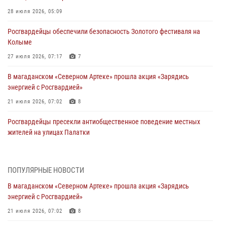
28 июля 2026, 05:09
Росгвардейцы обеспечили безопасность Золотого фестиваля на
Колыме
27 июля 2026, 07:17
7
В магаданском «Северном Артеке» прошла акция «Зарядись
энергией с Росгвардией»
21 июля 2026, 07:02
8
Росгвардейцы пресекли антиобщественное поведение местных
жителей на улицах Палатки
20 июля 2026, 07:29
Руководство Управления Росгвардии по Магаданской области
ПОПУЛЯРНЫЕ НОВОСТИ
поздравило подшефных кадет с победой в «Зарнице 2.0»
В магаданском «Северном Артеке» прошла акция «Зарядись
20 июля 2026, 04:02
8
энергией с Росгвардией»
При содействии СОБР Росгвардии в Магадане задержан
21 июля 2026, 07:02
8
подозреваемый в экстремизме