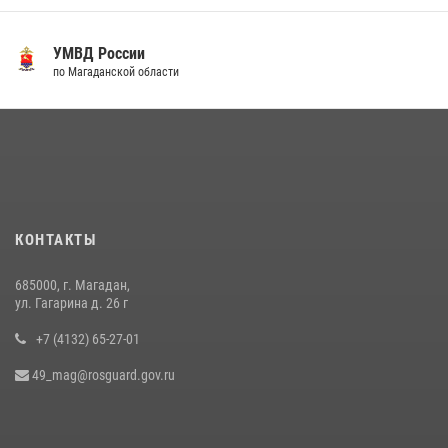
16 июля 2026, 03:27
6
Росгвардейцы стали призерами первенства «Динамо» по
УМВД России
служебному биатлону в Магадане
по Магаданской области
13 июля 2026, 07:31
8
Начальник Главного штаба – первый заместитель директора
Росгвардии Герой России генерал-полковник Сергей Бойко
поздравил связистов Росгвардии с профессиональным праздником
15 июля 2026, 06:21
КОНТАКТЫ
Заместитель директора Росгвардии Герой России генерал-
полковник Алексей Кузьменков поздравил специалистов
685000, г. Магадан,
ветеринарно-санитарной службы с годовщиной образования
ул. Гагарина д. 26 г
12 июля 2026, 06:54
+7 (4132) 65-27-01
49_mag@rosguard.gov.ru