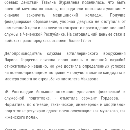
боевых действий Татьяна Журавлева поделилась, что быть
военной мечтала со школы, но родители поставили условие –
сначала закончить медицинский колледж. Получив
фельдшерское образование, упорная девушка не отступила от
намеченной цели и заключила контракт о прохождении военной
службы в Чеченской Республике. На сегодняшний день ее стаж в
войсках правопорядка составляет более 17 лет.
Делопроизводитель службы артиллерийского вооружения
Лариса Гордеева связала свою жизнь с военной службой
относительно недавно, но уже достигла определенных успехов
на военно-прикладном поприще – получила звание кандидата в
мастера спорта по стрельбе из пистолета Макарова.
«В Росгвардии большое внимание уделяется физической и
служебной подготовке, - отметила сержант Гордеева. –
Нормативы по огневой, тактической, инженерной и спортивной
подготовке регулярно сдают военнослужащие как мужского, так
и женского пола».
Кроме того, в ходе праздничного эфира леди в погонах