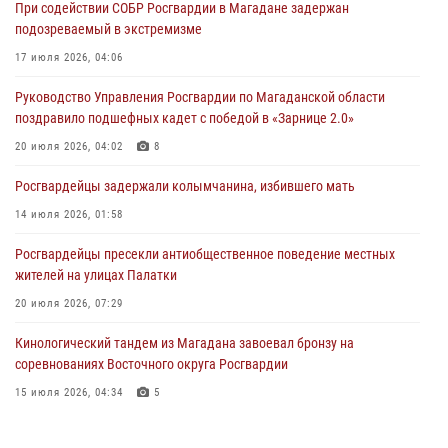
При содействии СОБР Росгвардии в Магадане задержан
17 июля 2026, 04:06
подозреваемый в экстремизме
«Каникулы с Росгвардией» продолжаются на Колыме
17 июля 2026, 04:06
16 июля 2026, 03:27
6
Руководство Управления Росгвардии по Магаданской области
поздравило подшефных кадет с победой в «Зарнице 2.0»
Начальник Главного штаба – первый заместитель директора
Росгвардии Герой России генерал-полковник Сергей Бойко
20 июля 2026, 04:02
8
поздравил связистов Росгвардии с профессиональным праздником
Росгвардейцы задержали колымчанина, избившего мать
15 июля 2026, 06:21
14 июля 2026, 01:58
Росгвардейцы пресекли антиобщественное поведение местных
жителей на улицах Палатки
20 июля 2026, 07:29
Кинологический тандем из Магадана завоевал бронзу на
соревнованиях Восточного округа Росгвардии
15 июля 2026, 04:34
5
«Каникулы с Росгвардией» продолжаются на Колыме