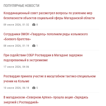
При содействии СОБР Росгвардии в Магадане задержан
ПОПУЛЯРНЫЕ НОВОСТИ
подозреваемый в экстремизме
Координационный совет рассмотрел вопросы по усилению мер
17 июля 2026, 04:06
безопасности объектов социальной сферы Магаданской области
«Каникулы с Росгвардией» продолжаются на Колыме
09 июля 2026, 01:32
8
16 июля 2026, 03:27
6
Сотрудники ОМОН «Гвардеец» пополнили ряды колымского
«Боевого братства»
Начальник Главного штаба – первый заместитель директора
Росгвардии Герой России генерал-полковник Сергей Бойко
08 июля 2026, 01:19
1
поздравил связистов Росгвардии с профессиональным праздником
При содействии СОБР Росгвардии в Магадане задержан
15 июля 2026, 06:21
подозреваемый в экстремизме
Кинологический тандем из Магадана завоевал бронзу на
17 июля 2026, 04:06
соревнованиях Восточного округа Росгвардии
Росгвардия приняла участие в масштабном тактико-специальном
15 июля 2026, 04:34
5
учении на Колыме
10 июля 2026, 06:18
5
В магаданском «Северном Артеке» прошла акция «Зарядись
энергией с Росгвардией»