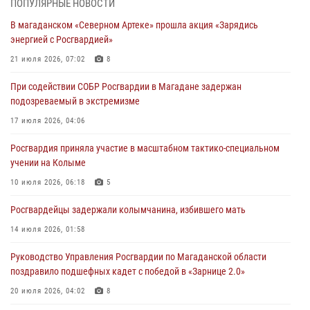
ПОПУЛЯРНЫЕ НОВОСТИ
подозреваемый в экстремизме
В магаданском «Северном Артеке» прошла акция «Зарядись
17 июля 2026, 04:06
энергией с Росгвардией»
«Каникулы с Росгвардией» продолжаются на Колыме
21 июля 2026, 07:02
8
16 июля 2026, 03:27
6
При содействии СОБР Росгвардии в Магадане задержан
подозреваемый в экстремизме
Начальник Главного штаба – первый заместитель директора
Росгвардии Герой России генерал-полковник Сергей Бойко
17 июля 2026, 04:06
поздравил связистов Росгвардии с профессиональным праздником
Росгвардия приняла участие в масштабном тактико-специальном
15 июля 2026, 06:21
учении на Колыме
Кинологический тандем из Магадана завоевал бронзу на
10 июля 2026, 06:18
5
соревнованиях Восточного округа Росгвардии
Росгвардейцы задержали колымчанина, избившего мать
15 июля 2026, 04:34
5
14 июля 2026, 01:58
Руководство Управления Росгвардии по Магаданской области
поздравило подшефных кадет с победой в «Зарнице 2.0»
20 июля 2026, 04:02
8