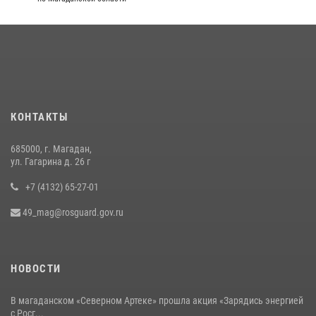
Дальнем Востоке
07 июля 2026, 07:03
2
Руководство Управления Росгвардии по Магаданской области
поздравило подшефных кадет с победой в «Зарнице 2.0»
20 июля 2026, 04:02
8
КОНТАКТЫ
Кинологический тандем из Магадана завоевал бронзу на
соревнованиях Восточного округа Росгвардии
685000, г. Магадан,
15 июля 2026, 04:34
5
ул. Гагарина д. 26 г
+7 (4132) 65-27-01
49_mag@rosguard.gov.ru
НОВОСТИ
В магаданском «Северном Артеке» прошла акция «Зарядись энергией
с Росг...