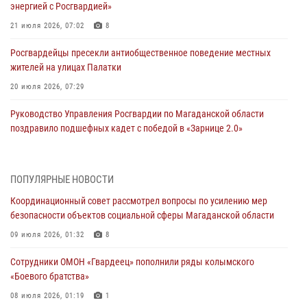
энергией с Росгвардией»
21 июля 2026, 07:02
8
Росгвардейцы пресекли антиобщественное поведение местных
жителей на улицах Палатки
20 июля 2026, 07:29
Руководство Управления Росгвардии по Магаданской области
поздравило подшефных кадет с победой в «Зарнице 2.0»
20 июля 2026, 04:02
8
При содействии СОБР Росгвардии в Магадане задержан
ПОПУЛЯРНЫЕ НОВОСТИ
подозреваемый в экстремизме
Координационный совет рассмотрел вопросы по усилению мер
17 июля 2026, 04:06
безопасности объектов социальной сферы Магаданской области
«Каникулы с Росгвардией» продолжаются на Колыме
09 июля 2026, 01:32
8
16 июля 2026, 03:27
6
Сотрудники ОМОН «Гвардеец» пополнили ряды колымского
«Боевого братства»
Начальник Главного штаба – первый заместитель директора
Росгвардии Герой России генерал-полковник Сергей Бойко
08 июля 2026, 01:19
1