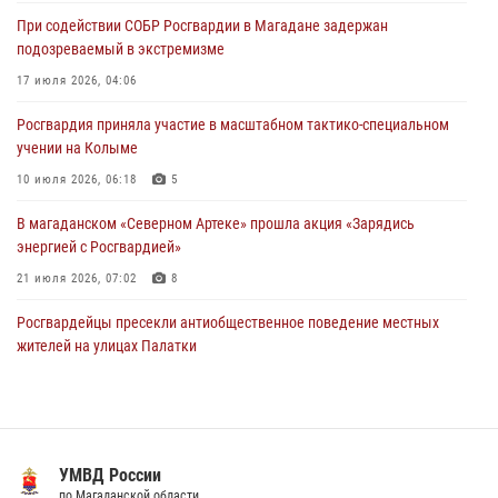
поздравил связистов Росгвардии с профессиональным праздником
При содействии СОБР Росгвардии в Магадане задержан
15 июля 2026, 06:21
подозреваемый в экстремизме
Кинологический тандем из Магадана завоевал бронзу на
17 июля 2026, 04:06
соревнованиях Восточного округа Росгвардии
Росгвардия приняла участие в масштабном тактико-специальном
15 июля 2026, 04:34
5
учении на Колыме
10 июля 2026, 06:18
5
В магаданском «Северном Артеке» прошла акция «Зарядись
энергией с Росгвардией»
21 июля 2026, 07:02
8
Росгвардейцы пресекли антиобщественное поведение местных
жителей на улицах Палатки
20 июля 2026, 07:29
Росгвардейцы задержали колымчанина, избившего мать
14 июля 2026, 01:58
УМВД России
Магаданские "Ястребы" стали победителями "Зарницы 2.0" на
по Магаданской области