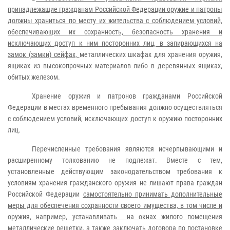
принадлежащие гражданам Российской Федерации оружие и патроны
должны храниться по месту их жительства с соблюдением условий,
обеспечивающих их сохранность, безопасность хранения и
исключающих доступ к ним посторонних лиц, в запирающихся на
замок (замки) сейфах,
металлических шкафах для хранения оружия,
ящиках из высокопрочных материалов либо в деревянных ящиках,
обитых железом.
Хранение оружия и патронов гражданами Российской
Федерации в местах временного пребывания должно осуществляться
с соблюдением условий, исключающих доступ к оружию посторонних
лиц.
Перечисленные требования являются исчерпывающими и
расширенному толкованию не подлежат. Вместе с тем,
установленные действующим законодательством требования к
условиям хранения гражданского оружия не лишают права граждан
Российской Федерации
самостоятельно принимать дополнительные
меры для обеспечения сохранности своего имущества, в том числе и
оружия, например, устанавливать на окнах жилого помещения
металлические решетки, а также заключать договора по постановке