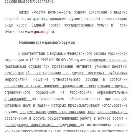
оружия выдается бесплатно.
Также имеется возможность подачи заявления о выдаче
разрешения на транспортирование оружия (патронов) в электронном
виде через «Единый портал государственных услуг» в сети
«Интернет»
www.gosuslugi.ru
.
Ношение гражданского оружия
В соответствии с нормами Федерального закона Российской
Федерации от 13.12.1996 № 150-ФЗ «Об оружии»
запрещается ношение
гражданами оружия при проведении митингов, уличных шествий,
демонстраций, пикетирования и других массовых публичных
мероприятий, ношение огнестрельного оружия в состоянии
опьянения, а также ношение гражданами огнестрельного оружия
ограниченного поражения на территориях образовательных
организаций,
за исключением образовательных организаций,
уставные цели и задачи которых предусматривают использование
оружия,
вовремя нахождения в организациях, предназначенных для
развлечения и досуга, осуществляющих работу в ночное время и
реализующих алкогольную продукцию,
за исключением случаев
ношения такого оружия лицами, осуществляющими в соответствии с