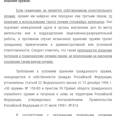
ношение оружия.
Если гражданин не является собственником огнестрельного
оружия
, оружие им найдено или передано ему третьим лицом,
то
хранение и использование такого оружия строжайше запрещено
. Оно
подлежит немедленной сдаче в органы внутренних дел по месту
жительства или в подразделения лицензионно-разрешительной
работы, в противном случае незаконное хранение оружия грозит
гражданину привлечением к административной или уголовной
ответственности. Следует отметить, что также
запрещается хранение
патронов к гражданскому оружию лицам, не владеющим на законном
основании таким видом оружия.
Требования к условиям хранения гражданского оружия,
находящегося в собственности граждан Российской Федерации,
установлены статьей 22 Федерального закона от 13 декабря 1996 г.
«Об оружии» № 150-ФЗ и пунктом 59 Правил оборота гражданского
служебного оружия и патронов к нему на территории Российской
Федерации, утвержденных постановлением Правительства
Российской Федерации от 21 июля 1998 г. № 814.
В
соответствии с указанными правовыми нормами