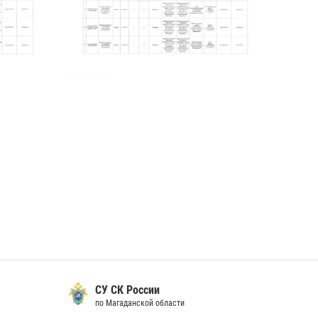
и
УФСИН России
 области
по Магаданской области