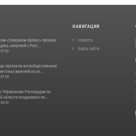
И
НАВИГАЦИЯ
ком «Северном Артеке» прошла
Новости
дись энергией с Росг...
Карта сайта
 07:02
цы пресекли антиобщественное
естных жителей на ул...
 07:29
о Управления Росгвардии по
 области поздравило по...
 04:02