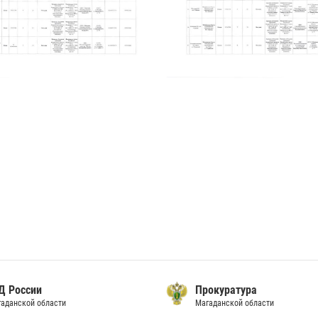
Прокуратура
СУ СК Росси
Магаданской области
по Магаданской