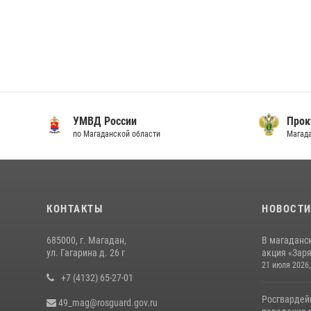
УМВД России
Прокуратура
по Магаданской области
Магаданской области
КОНТАКТЫ
НОВОСТ
685000, г. Магадан,
В магаданс
ул. Гагарина д. 26 г
акция «Заря
21 июля 2026,
+7 (4132) 65-27-01
Росгвардей
49_mag@rosguard.gov.ru