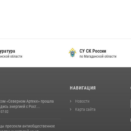
СУ СК России
по Магаданской области
И
НАВИГАЦИЯ
ком «Северном Артеке» прошла
Новости
дись энергией с Росг...
Карта сайта
 07:02
цы пресекли антиобщественное