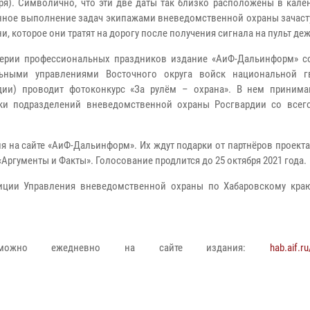
бря). Символично, что эти две даты так близко расположены в кале
нное выполнение задач экипажами вневедомственной охраны зачаст
и, которое они тратят на дорогу после получения сигнала на пульт де
ерии профессиональных праздников издание «АиФ-Дальинформ» с
льными управлениями Восточного округа войск национальной 
дии) проводит фотоконкурс «За рулём – охрана». В нем принима
ки подразделений вневедомственной охраны Росгвардии со всег
я на сайте «АиФ-Дальинформ». Их ждут подарки от партнёров проект
«Аргументы и Факты». Голосование продлится до 25 октября 2021 года.
олиции Управления вневедомственной охраны по Хабаровскому кр
са можно ежедневно на сайте издания:
hab.aif.ru