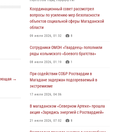
подшефных кадет с победой в «Зарнице 2.0»
Координационный совет рассмотрел
20 июля 2026, 04:02
8
вопросы по усилению мер безопасности
объектов социальной сферы Магаданской
При содействии СОБР Росгвардии в
области
Магадане задержан подозреваемый в
экстремизме
09 июля 2026, 01:32
8
17 июля 2026, 04:06
Сотрудники ОМОН «Гвардеец» пополнили
ряды колымского «Боевого братства»
«Каникулы с Росгвардией» продолжаются на
Колыме
08 июля 2026, 01:19
1
16 июля 2026, 03:27
6
При содействии СОБР Росгвардии в
ующая →
Магадане задержан подозреваемый в
Начальник Главного штаба – первый
экстремизме
заместитель директора Росгвардии Герой
России генерал-полковник Сергей Бойко
17 июля 2026, 04:06
поздравил связистов Росгвардии с
профессиональным праздником
В магаданском «Северном Артеке» прошла
акция «Зарядись энергией с Росгвардией»
15 июля 2026, 06:21
21 июля 2026, 07:02
8
Кинологический тандем из Магадана
завоевал бронзу на соревнованиях