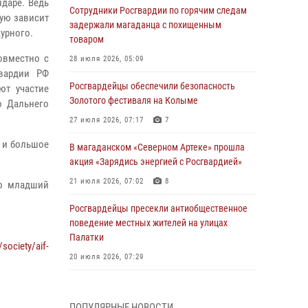
ндаре. Ведь
Сотрудники Росгвардии по горячим следам
ую зависит
задержали магаданца с похищенным
журного.
товаром
овместно с
28 июля 2026, 05:09
гвардии РФ
Росгвардейцы обеспечили безопасность
ют участие
Золотого фестиваля на Колыме
о Дальнего
27 июля 2026, 07:17
7
а и большое
В магаданском «Северном Артеке» прошла
акция «Зарядись энергией с Росгвардией»
21 июля 2026, 07:02
8
аю младший
Росгвардейцы пресекли антиобщественное
поведение местных жителей на улицах
Палатки
/society/aif-
20 июля 2026, 07:29
Руководство Управления Росгвардии по
Магаданской области поздравило
ПОПУЛЯРНЫЕ НОВОСТИ