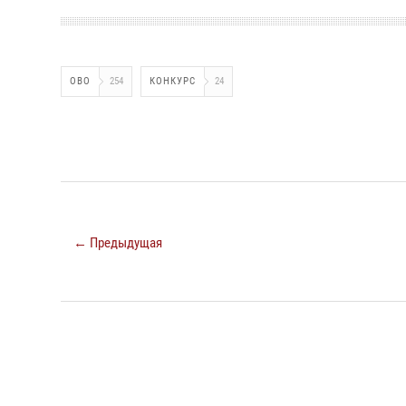
ОВО
254
КОНКУРС
24
← Предыдущая