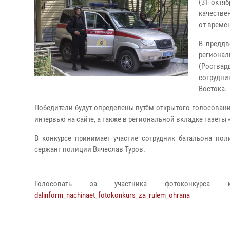
(31 октя
качестве
от времен
В преддв
региона
(Росгвар
сотрудни
Востока.
Победители будут определены путём открытого голосовани
интервью на сайте, а также в региональной вкладке газеты 
В конкурсе принимает участие сотрудник батальона п
сержант полиции Вячеслав Туров.
Голосовать за участника фотоконкур
dalinform_nachinaet_fotokonkurs_za_rulem_ohrana