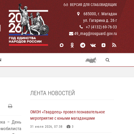
ВЕРСИЯ ДЛЯ СЛАБОВИДЯЩИХ
685000, г. Магадан
ул. Гагарина д. 26 г
И
+7 (4132) 69-76-33
49_mag@rosguard.gov.ru
Ы
ЛЕНТА НОВОСТЕЙ
ОМОН «Гвардеец» провел познавательное
мероприятие с юными магаданцами
ика – День
31 июля 2026, 07:38
3
омобилиста