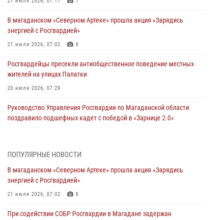
27 июля 2026, 07:17
7
В магаданском «Северном Артеке» прошла акция «Зарядись
энергией с Росгвардией»
21 июля 2026, 07:02
8
Росгвардейцы пресекли антиобщественное поведение местных
жителей на улицах Палатки
20 июля 2026, 07:29
Руководство Управления Росгвардии по Магаданской области
поздравило подшефных кадет с победой в «Зарнице 2.0»
20 июля 2026, 04:02
8
При содействии СОБР Росгвардии в Магадане задержан
ПОПУЛЯРНЫЕ НОВОСТИ
подозреваемый в экстремизме
В магаданском «Северном Артеке» прошла акция «Зарядись
17 июля 2026, 04:06
энергией с Росгвардией»
«Каникулы с Росгвардией» продолжаются на Колыме
21 июля 2026, 07:02
8
16 июля 2026, 03:27
6
При содействии СОБР Росгвардии в Магадане задержан