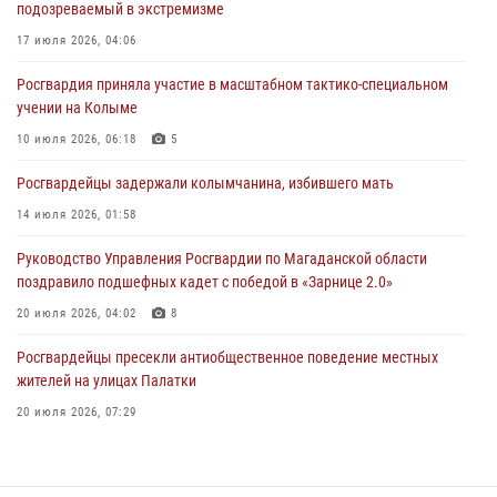
подозреваемый в экстремизме
Начальник Главного штаба – первый заместитель директора
Росгвардии Герой России генерал-полковник Сергей Бойко
17 июля 2026, 04:06
поздравил связистов Росгвардии с профессиональным праздником
Росгвардия приняла участие в масштабном тактико-специальном
15 июля 2026, 06:21
учении на Колыме
Кинологический тандем из Магадана завоевал бронзу на
10 июля 2026, 06:18
5
соревнованиях Восточного округа Росгвардии
Росгвардейцы задержали колымчанина, избившего мать
15 июля 2026, 04:34
5
14 июля 2026, 01:58
Руководство Управления Росгвардии по Магаданской области
поздравило подшефных кадет с победой в «Зарнице 2.0»
20 июля 2026, 04:02
8
Росгвардейцы пресекли антиобщественное поведение местных
жителей на улицах Палатки
20 июля 2026, 07:29
«Каникулы с Росгвардией» продолжаются на Колыме
16 июля 2026, 03:27
6