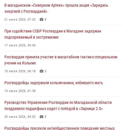
подозреваемый в экстремизме
В магаданском «Северном Артеке» прошла акция «Зарядись
17 июля 2026, 04:06
энергией с Росгвардией»
«Каникулы с Росгвардией» продолжаются на Колыме
21 июля 2026, 07:02
8
16 июля 2026, 03:27
6
При содействии СОБР Росгвардии в Магадане задержан
подозреваемый в экстремизме
Начальник Главного штаба – первый заместитель директора
Росгвардии Герой России генерал-полковник Сергей Бойко
17 июля 2026, 04:06
поздравил связистов Росгвардии с профессиональным праздником
Росгвардия приняла участие в масштабном тактико-специальном
15 июля 2026, 06:21
учении на Колыме
Кинологический тандем из Магадана завоевал бронзу на
10 июля 2026, 06:18
5
соревнованиях Восточного округа Росгвардии
Росгвардейцы задержали колымчанина, избившего мать
15 июля 2026, 04:34
5
14 июля 2026, 01:58
Руководство Управления Росгвардии по Магаданской области
поздравило подшефных кадет с победой в «Зарнице 2.0»
20 июля 2026, 04:02
8
Росгвардейцы пресекли антиобщественное поведение местных