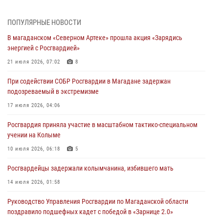
При содействии СОБР Росгвардии в Магадане задержан
ПОПУЛЯРНЫЕ НОВОСТИ
подозреваемый в экстремизме
В магаданском «Северном Артеке» прошла акция «Зарядись
17 июля 2026, 04:06
энергией с Росгвардией»
«Каникулы с Росгвардией» продолжаются на Колыме
21 июля 2026, 07:02
8
16 июля 2026, 03:27
6
При содействии СОБР Росгвардии в Магадане задержан
подозреваемый в экстремизме
Начальник Главного штаба – первый заместитель директора
Росгвардии Герой России генерал-полковник Сергей Бойко
17 июля 2026, 04:06
поздравил связистов Росгвардии с профессиональным праздником
Росгвардия приняла участие в масштабном тактико-специальном
15 июля 2026, 06:21
учении на Колыме
Кинологический тандем из Магадана завоевал бронзу на
10 июля 2026, 06:18
5
соревнованиях Восточного округа Росгвардии
Росгвардейцы задержали колымчанина, избившего мать
15 июля 2026, 04:34
5
14 июля 2026, 01:58
Руководство Управления Росгвардии по Магаданской области
поздравило подшефных кадет с победой в «Зарнице 2.0»