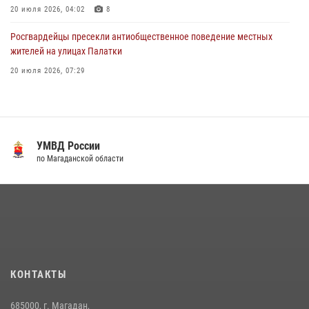
20 июля 2026, 04:02
8
Росгвардейцы пресекли антиобщественное поведение местных
жителей на улицах Палатки
20 июля 2026, 07:29
«Каникулы с Росгвардией» продолжаются на Колыме
16 июля 2026, 03:27
6
Кинологический тандем из Магадана завоевал бронзу на
УМВД России
соревнованиях Восточного округа Росгвардии
по Магаданской области
15 июля 2026, 04:34
5
Росгвардейцы стали призерами первенства «Динамо» по
служебному биатлону в Магадане
13 июля 2026, 07:31
8
Начальник Главного штаба – первый заместитель директора
КОНТАКТЫ
Росгвардии Герой России генерал-полковник Сергей Бойко
поздравил связистов Росгвардии с профессиональным праздником
685000, г. Магадан,