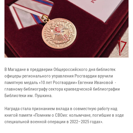
В Магадане в преддверии Общероссийского дня библиотек
офицеры регионального управления Росгвардии вручили
памятную медаль «10 лет Росгвардии» Евгении Ивановой -
главному библиографу сектора краеведческой библиографии
Библиотеки им. Пушкина.
Награда стала признанием вклада в совместную работу над
книгой памяти «Помним о СВОих: колымчане, погибшие в ходе
специальной военной операции в 2022–2025 годах».