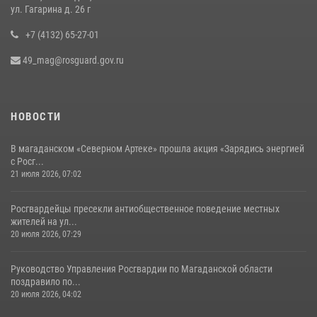
15 июля 2026, 06:21
ул. Гагарина д. 26 г
+7 (4132) 65-27-01
49_mag@rosguard.gov.ru
НОВОСТИ
В магаданском «Северном Артеке» прошла акция «Зарядись энергией
с Росг...
21 июля 2026, 07:02
Росгвардейцы пресекли антиобщественное поведение местных
жителей на ул...
20 июля 2026, 07:29
Руководство Управления Росгвардии по Магаданской области
поздравило по...
20 июля 2026, 04:02