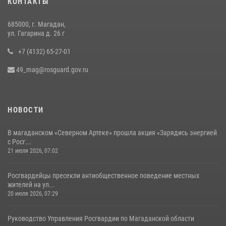
КОНТАКТЫ
«Каникулы с Росгвардией» продолжаются на Колыме
16 июля 2026, 03:27
6
685000, г. Магадан,
ул. Гагарина д. 26 г
+7 (4132) 65-27-01
49_mag@rosguard.gov.ru
НОВОСТИ
В магаданском «Северном Артеке» прошла акция «Зарядись энергией
с Росг...
21 июля 2026, 07:02
Росгвардейцы пресекли антиобщественное поведение местных
жителей на ул...
20 июля 2026, 07:29
Руководство Управления Росгвардии по Магаданской области