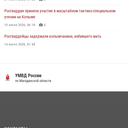
Росгвардия приняла участие в масштабном тактико-специальном
учении на Колыме
10 июля 2026, 06:18
5
Росгвардейцы задержали колымчанина, избившего мать
14 июля 2026, 01:58
Росгвардейцы пресекли антиобщественное поведение местных
жителей на улицах Палатки
20 июля 2026, 07:29
УМВД России
Руководство Управления Росгвардии по Магаданской области
по Магаданской области
поздравило подшефных кадет с победой в «Зарнице 2.0»
20 июля 2026, 04:02
8
Кинологический тандем из Магадана завоевал бронзу на
соревнованиях Восточного округа Росгвардии
15 июля 2026, 04:34
5