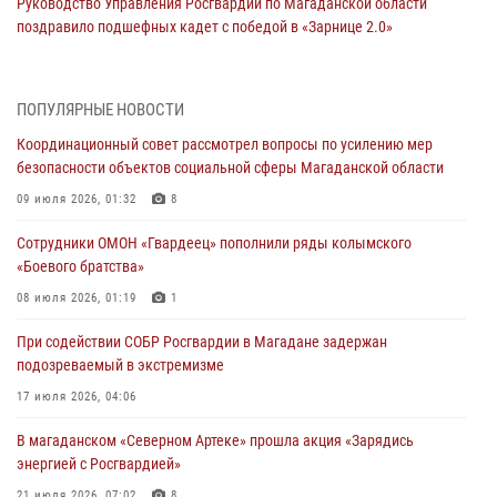
Руководство Управления Росгвардии по Магаданской области
поздравило подшефных кадет с победой в «Зарнице 2.0»
20 июля 2026, 04:02
8
При содействии СОБР Росгвардии в Магадане задержан
ПОПУЛЯРНЫЕ НОВОСТИ
подозреваемый в экстремизме
Координационный совет рассмотрел вопросы по усилению мер
17 июля 2026, 04:06
безопасности объектов социальной сферы Магаданской области
«Каникулы с Росгвардией» продолжаются на Колыме
09 июля 2026, 01:32
8
16 июля 2026, 03:27
6
Сотрудники ОМОН «Гвардеец» пополнили ряды колымского
«Боевого братства»
Начальник Главного штаба – первый заместитель директора
Росгвардии Герой России генерал-полковник Сергей Бойко
08 июля 2026, 01:19
1
поздравил связистов Росгвардии с профессиональным праздником
При содействии СОБР Росгвардии в Магадане задержан
15 июля 2026, 06:21
подозреваемый в экстремизме
Кинологический тандем из Магадана завоевал бронзу на
17 июля 2026, 04:06
соревнованиях Восточного округа Росгвардии
В магаданском «Северном Артеке» прошла акция «Зарядись
15 июля 2026, 04:34
5
энергией с Росгвардией»
21 июля 2026, 07:02
8