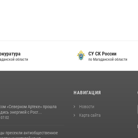
уратура
СУ СК России
анской области
по Магаданской области
И
НАВИГАЦИЯ
ком «Северном Артеке» прошла
Новости
дись энергией с Росг...
Карта сайта
 07:02
цы пресекли антиобщественное