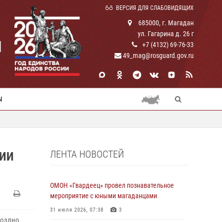
ВЕРСИЯ ДЛЯ СЛАБОВИДЯЩИХ
685000, г. Магадан
ул. Гагарина д. 26 г
И
+7 (4132) 69-76-33
49_mag@rosguard.gov.ru
Ы
ЛЕНТА НОВОСТЕЙ
ДИИ
ОМОН «Гвардеец» провел познавательное
мероприятие с юными магаданцами
31 июля 2026, 07:38
3
Поздно