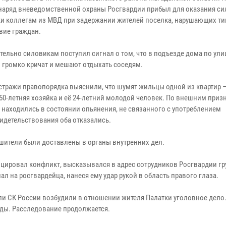
наряд вневедомственной охраны Росгвардии прибыл для оказания с
и коллегам из МВД при задержании жителей поселка, нарушающих ти
вие граждан.
тельно силовикам поступил сигнал о том, что в подъезде дома по ули
 громко кричат и мешают отдыхать соседям.
 стражи правопорядка выяснили, что шумят жильцы одной из квартир –
50-летняя хозяйка и её 24-летний молодой человек. По внешним приз
 находились в состоянии опьянения, не связанного с употреблением
идетельствования оба отказались.
шители были доставлены в органы внутренних дел.
оцировал конфликт, высказывался в адрес сотрудников Росгвардии гр
 на росгвардейца, нанеся ему удар рукой в область правого глаза.
ли СК России возбудили в отношении жителя Палатки уголовное дело
ды. Расследование продолжается.