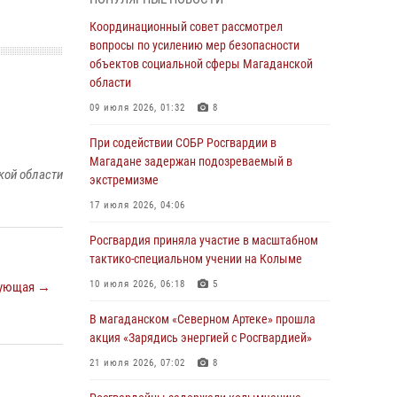
подшефных кадет с победой в «Зарнице 2.0»
Координационный совет рассмотрел
20 июля 2026, 04:02
8
вопросы по усилению мер безопасности
объектов социальной сферы Магаданской
При содействии СОБР Росгвардии в
области
Магадане задержан подозреваемый в
экстремизме
09 июля 2026, 01:32
8
17 июля 2026, 04:06
При содействии СОБР Росгвардии в
Магадане задержан подозреваемый в
«Каникулы с Росгвардией» продолжаются на
кой области
экстремизме
Колыме
17 июля 2026, 04:06
16 июля 2026, 03:27
6
Росгвардия приняла участие в масштабном
Начальник Главного штаба – первый
тактико-специальном учении на Колыме
заместитель директора Росгвардии Герой
России генерал-полковник Сергей Бойко
10 июля 2026, 06:18
5
ующая →
поздравил связистов Росгвардии с
профессиональным праздником
В магаданском «Северном Артеке» прошла
акция «Зарядись энергией с Росгвардией»
15 июля 2026, 06:21
21 июля 2026, 07:02
8
Кинологический тандем из Магадана
завоевал бронзу на соревнованиях