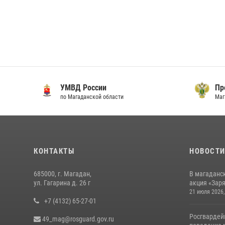
УМВД России
Прок
по Магаданской области
Магад
КОНТАКТЫ
НОВОСТ
685000, г. Магадан,
В магаданс
ул. Гагарина д. 26 г
акция «Заря
21 июля 2026,
+7 (4132) 65-27-01
Росгвардей
49_mag@rosguard.gov.ru