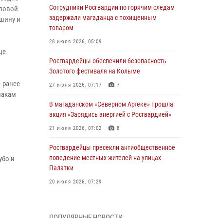
Сотрудники Росгвардии по горячим следам
иловой
задержали магаданца с похищенным
шину и
товаром
28 июля 2026, 05:09
це
Росгвардейцы обеспечили безопасность
Золотого фестиваля на Колыме
 ранее
27 июля 2026, 07:17
7
накам
В магаданском «Северном Артеке» прошла
акция «Зарядись энергией с Росгвардией»
21 июля 2026, 07:02
8
Росгвардейцы пресекли антиобщественное
поведение местных жителей на улицах
убо и
Палатки
20 июля 2026, 07:29
.
Руководство Управления Росгвардии по
Магаданской области поздравило
ПОПУЛЯРНЫЕ НОВОСТИ