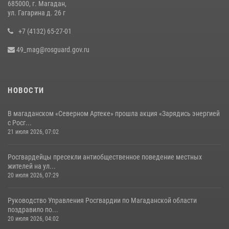
13 июля 2026, 07:31
8
685000, г. Магадан,
ул. Гагарина д. 26 г
+7 (4132) 65-27-01
49_mag@rosguard.gov.ru
НОВОСТИ
В магаданском «Северном Артеке» прошла акция «Зарядись энергией
с Росг...
21 июля 2026, 07:02
Росгвардейцы пресекли антиобщественное поведение местных
жителей на ул...
20 июля 2026, 07:29
Руководство Управления Росгвардии по Магаданской области
поздравило по...
20 июля 2026, 04:02