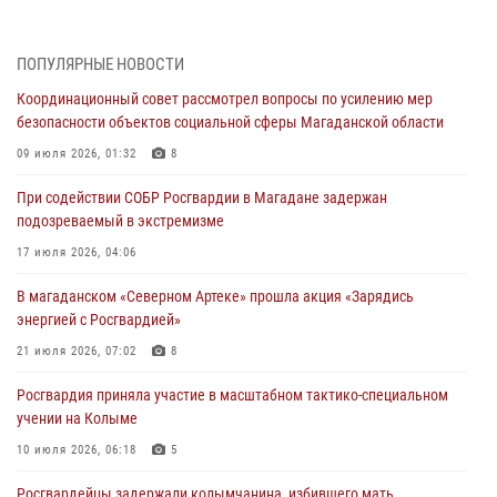
20 июля 2026, 04:02
8
При содействии СОБР Росгвардии в Магадане задержан
ПОПУЛЯРНЫЕ НОВОСТИ
подозреваемый в экстремизме
Координационный совет рассмотрел вопросы по усилению мер
17 июля 2026, 04:06
безопасности объектов социальной сферы Магаданской области
«Каникулы с Росгвардией» продолжаются на Колыме
09 июля 2026, 01:32
8
16 июля 2026, 03:27
6
При содействии СОБР Росгвардии в Магадане задержан
подозреваемый в экстремизме
Начальник Главного штаба – первый заместитель директора
Росгвардии Герой России генерал-полковник Сергей Бойко
17 июля 2026, 04:06
поздравил связистов Росгвардии с профессиональным праздником
В магаданском «Северном Артеке» прошла акция «Зарядись
15 июля 2026, 06:21
энергией с Росгвардией»
Кинологический тандем из Магадана завоевал бронзу на
21 июля 2026, 07:02
8
соревнованиях Восточного округа Росгвардии
Росгвардия приняла участие в масштабном тактико-специальном
15 июля 2026, 04:34
5
учении на Колыме
10 июля 2026, 06:18
5
Росгвардейцы задержали колымчанина, избившего мать