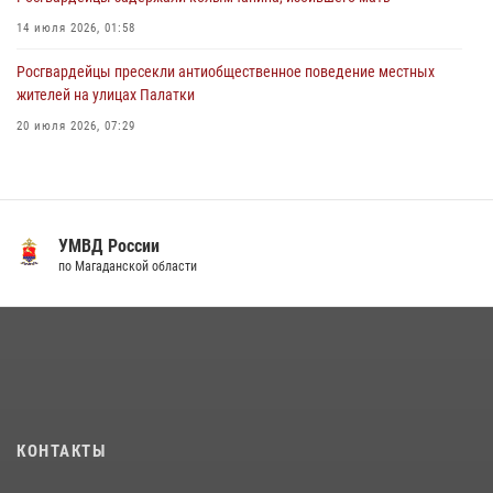
14 июля 2026, 01:58
Росгвардейцы пресекли антиобщественное поведение местных
жителей на улицах Палатки
20 июля 2026, 07:29
Руководство Управления Росгвардии по Магаданской области
поздравило подшефных кадет с победой в «Зарнице 2.0»
20 июля 2026, 04:02
8
УМВД России
Кинологический тандем из Магадана завоевал бронзу на
по Магаданской области
соревнованиях Восточного округа Росгвардии
15 июля 2026, 04:34
5
«Каникулы с Росгвардией» продолжаются на Колыме
16 июля 2026, 03:27
6
Росгвардейцы стали призерами первенства «Динамо» по
КОНТАКТЫ
служебному биатлону в Магадане