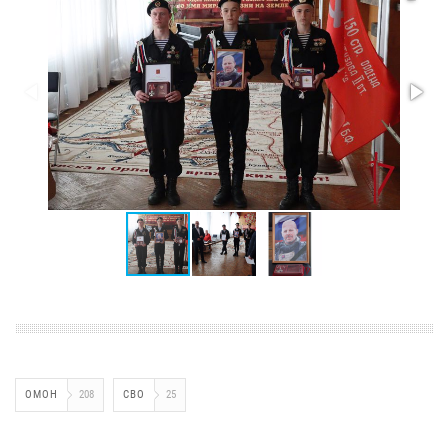
ОМОН
208
СВО
25