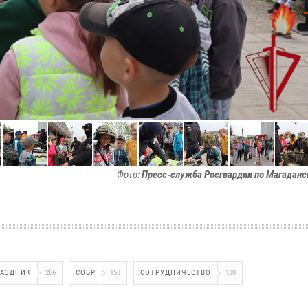
Фото:
Пресс-служба Росгвардии по Магаданс
РАЗДНИК
266
СОБР
153
СОТРУДНИЧЕСТВО
130