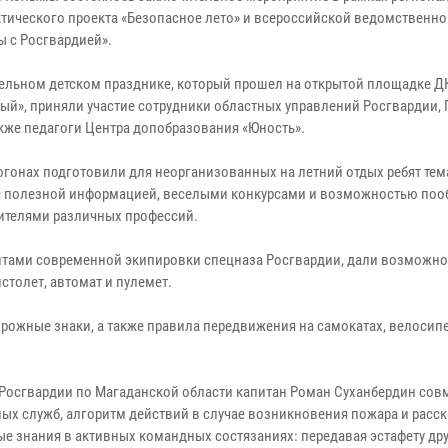
тического проекта «Безопасное лето» и всероссийской ведомственно
ы с Росгвардией».
тельном детском празднике, который прошел на открытой площадке Д
ый», приняли участие сотрудники областных управлений Росгвардии,
акже педагоги Центра допобразования «Юность».
погонах подготовили для неорганизованных на летний отдых ребят те
с полезной информацией, веселыми конкурсами и возможностью поо
ителями различных профессий.
тами современной экипировки спецназа Росгвардии, дали возможно
толет, автомат и пулемет.
рожные знаки, а также правила передвижения на самокатах, велосип
Росгвардии по Магаданской области капитан Роман Суханбердин сов
х служб, алгоритм действий в случае возникновения пожара и расск
 знания в активных командных состязаниях: передавая эстафету друг