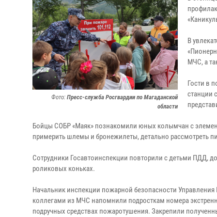
профилак
«Каникул
В увлека
«Пионерн
МЧС, а т
Гости в 
станции 
Фото:
Пресс-служба Росгвардии по Магаданской
представ
области
Бойцы СОБР «Маяк» познакомили юных колымчан с элемен
примерить шлемы и бронежилеты, детально рассмотреть пис
Сотрудники Госавтоинспекции повторили с детьми ПДД, до
роликовых коньках.
Начальник инспекции пожарной безопасности Управления 
коллегами из МЧС напомнили подросткам номера экстренны
подручных средствах пожаротушения. Закрепили полученные