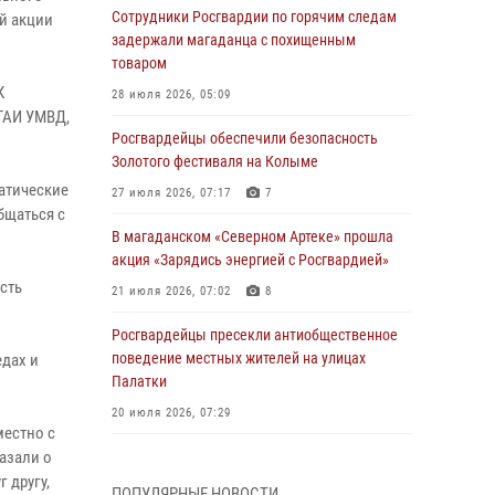
Сотрудники Росгвардии по горячим следам
й акции
задержали магаданца с похищенным
товаром
К
28 июля 2026, 05:09
 ГАИ УМВД,
Росгвардейцы обеспечили безопасность
Золотого фестиваля на Колыме
матические
27 июля 2026, 07:17
7
бщаться с
В магаданском «Северном Артеке» прошла
акция «Зарядись энергией с Росгвардией»
сть
21 июля 2026, 07:02
8
Росгвардейцы пресекли антиобщественное
поведение местных жителей на улицах
едах и
Палатки
20 июля 2026, 07:29
местно с
азали о
Руководство Управления Росгвардии по
Магаданской области поздравило
 другу,
ПОПУЛЯРНЫЕ НОВОСТИ