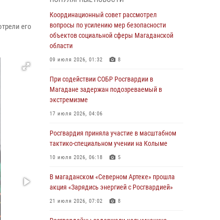
подшефных кадет с победой в «Зарнице 2.0»
Координационный совет рассмотрел
20 июля 2026, 04:02
8
вопросы по усилению мер безопасности
отрели его
объектов социальной сферы Магаданской
При содействии СОБР Росгвардии в
области
Магадане задержан подозреваемый в
экстремизме
09 июля 2026, 01:32
8
17 июля 2026, 04:06
При содействии СОБР Росгвардии в
Магадане задержан подозреваемый в
«Каникулы с Росгвардией» продолжаются на
экстремизме
Колыме
17 июля 2026, 04:06
16 июля 2026, 03:27
6
Росгвардия приняла участие в масштабном
Начальник Главного штаба – первый
тактико-специальном учении на Колыме
заместитель директора Росгвардии Герой
России генерал-полковник Сергей Бойко
10 июля 2026, 06:18
5
поздравил связистов Росгвардии с
профессиональным праздником
В магаданском «Северном Артеке» прошла
акция «Зарядись энергией с Росгвардией»
15 июля 2026, 06:21
21 июля 2026, 07:02
8
Кинологический тандем из Магадана
завоевал бронзу на соревнованиях