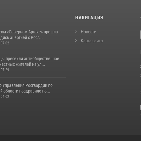
И
НАВИГАЦИЯ
ком «Северном Артеке» прошла
Новости
дись энергией с Росг...
Карта сайта
 07:02
цы пресекли антиобщественное
естных жителей на ул...
 07:29
о Управления Росгвардии по
 области поздравило по...
 04:02