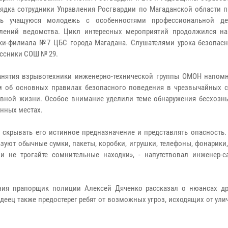
ядка сотрудники Управления Росгвардии по Магаданской области 
ть учащуюся молодежь с особенностями профессиональной дея
елений ведомства. Цикл интересных мероприятий продолжился н
ки-филиала №7 ЦБС города Магадана. Слушателями урока безопасн
ссники СОШ № 29.
анятия взрывотехники инженерно-технической группы ОМОН напо
м об основных правилах безопасного поведения в чрезвычайных с
вной жизни. Особое внимание уделили теме обнаружения бесхозн
нных местах.
скрывать его истинное предназначение и представлять опасность. 
ют обычные сумки, пакеты, коробки, игрушки, телефоны, фонарики,
и не трогайте сомнительные находки», - напутствовал инженер-
ния прапорщик полиции Алексей Дяченко рассказал о нюансах др
еец также предостерег ребят от возможных угроз, исходящих от ули