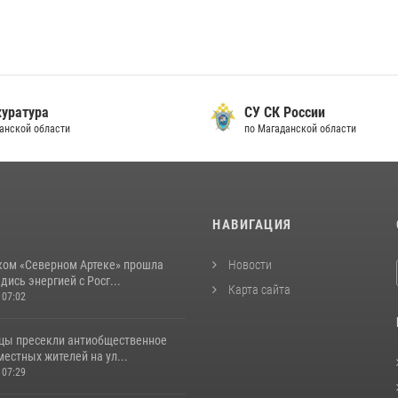
уратура
СУ СК России
анской области
по Магаданской области
И
НАВИГАЦИЯ
ком «Северном Артеке» прошла
Новости
дись энергией с Росг...
Карта сайта
 07:02
цы пресекли антиобщественное
естных жителей на ул...
 07:29