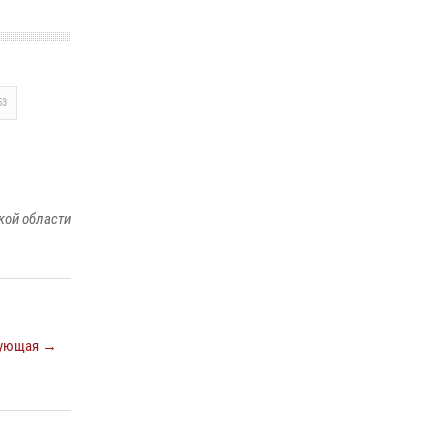
16 июля 2026, 03:27
6
Росгвардейцы стали призерами первенства
«Динамо» по служебному биатлону в
Магадане
53
13 июля 2026, 07:31
8
кой области
ующая →