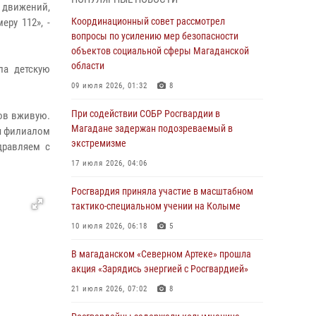
подшефных кадет с победой в «Зарнице 2.0»
х движений,
Координационный совет рассмотрел
ру 112», -
20 июля 2026, 04:02
8
вопросы по усилению мер безопасности
объектов социальной сферы Магаданской
При содействии СОБР Росгвардии в
области
Магадане задержан подозреваемый в
ла детскую
экстремизме
09 июля 2026, 01:32
8
17 июля 2026, 04:06
При содействии СОБР Росгвардии в
тов вживую.
Магадане задержан подозреваемый в
я филиалом
«Каникулы с Росгвардией» продолжаются на
экстремизме
Колыме
дравляем с
17 июля 2026, 04:06
16 июля 2026, 03:27
6
Росгвардия приняла участие в масштабном
Начальник Главного штаба – первый
тактико-специальном учении на Колыме
заместитель директора Росгвардии Герой
России генерал-полковник Сергей Бойко
10 июля 2026, 06:18
5
поздравил связистов Росгвардии с
профессиональным праздником
В магаданском «Северном Артеке» прошла
акция «Зарядись энергией с Росгвардией»
15 июля 2026, 06:21
21 июля 2026, 07:02
8
Кинологический тандем из Магадана
завоевал бронзу на соревнованиях