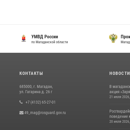
УМВД России
Прок
по Магаданской области
Магад
КОНТАКТЫ
НОВОСТ
685000, г. Магадан,
В магаданс
ул. Гагарина д. 26 г
акция «Заря
21 июля 2026,
+7 (4132) 65-27-01
Росгвардей
49_mag@rosguard.gov.ru
поведение м
20 июля 2026,