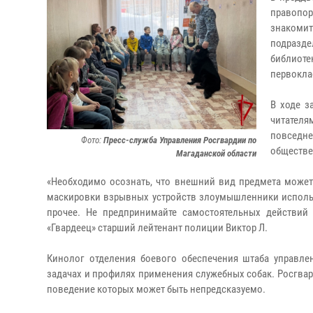
правопор
знакоми
подразд
библиоте
первокла
В ходе з
читателя
повседне
Фото:
Пресс-служба Управления Росгвардии по
обществе
Магаданской области
«Необходимо осознать, что внешний вид предмета может 
маскировки взрывных устройств злоумышленники использу
прочее. Не предпринимайте самостоятельных действий 
«Гвардеец» старший лейтенант полиции Виктор Л.
Кинолог отделения боевого обеспечения штаба управле
задачах и профилях применения служебных собак. Росгвард
поведение которых может быть непредсказуемо.