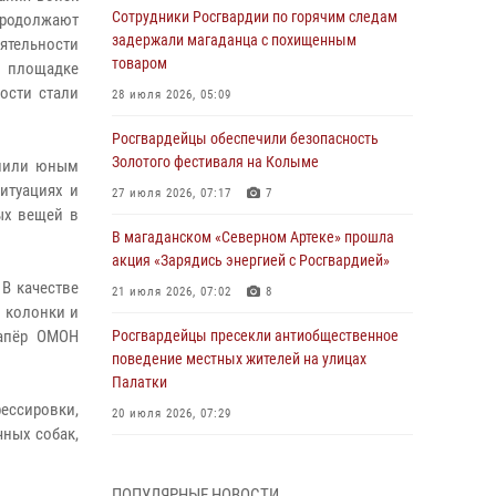
Сотрудники Росгвардии по горячим следам
продолжают
задержали магаданца с похищенным
тельности
товаром
а площадке
ости стали
28 июля 2026, 05:09
Росгвардейцы обеспечили безопасность
Золотого фестиваля на Колыме
мнили юным
итуациях и
27 июля 2026, 07:17
7
ых вещей в
В магаданском «Северном Артеке» прошла
акция «Зарядись энергией с Росгвардией»
В качестве
21 июля 2026, 07:02
8
 колонки и
сапёр ОМОН
Росгвардейцы пресекли антиобщественное
поведение местных жителей на улицах
Палатки
ессировки,
20 июля 2026, 07:29
чных собак,
Руководство Управления Росгвардии по
Магаданской области поздравило
ПОПУЛЯРНЫЕ НОВОСТИ