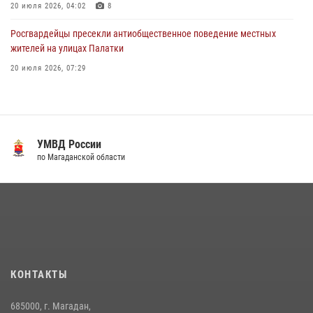
20 июля 2026, 04:02
8
Росгвардейцы пресекли антиобщественное поведение местных
жителей на улицах Палатки
20 июля 2026, 07:29
«Каникулы с Росгвардией» продолжаются на Колыме
16 июля 2026, 03:27
6
Кинологический тандем из Магадана завоевал бронзу на
УМВД России
соревнованиях Восточного округа Росгвардии
по Магаданской области
15 июля 2026, 04:34
5
Росгвардейцы стали призерами первенства «Динамо» по
служебному биатлону в Магадане
13 июля 2026, 07:31
8
Начальник Главного штаба – первый заместитель директора
КОНТАКТЫ
Росгвардии Герой России генерал-полковник Сергей Бойко
поздравил связистов Росгвардии с профессиональным праздником
685000, г. Магадан,