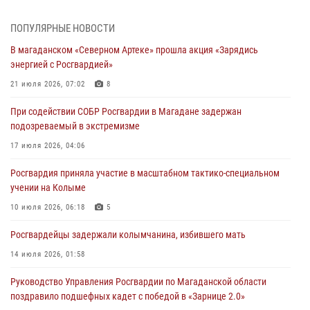
При содействии СОБР Росгвардии в Магадане задержан
ПОПУЛЯРНЫЕ НОВОСТИ
подозреваемый в экстремизме
В магаданском «Северном Артеке» прошла акция «Зарядись
17 июля 2026, 04:06
энергией с Росгвардией»
«Каникулы с Росгвардией» продолжаются на Колыме
21 июля 2026, 07:02
8
16 июля 2026, 03:27
6
При содействии СОБР Росгвардии в Магадане задержан
подозреваемый в экстремизме
Начальник Главного штаба – первый заместитель директора
Росгвардии Герой России генерал-полковник Сергей Бойко
17 июля 2026, 04:06
поздравил связистов Росгвардии с профессиональным праздником
Росгвардия приняла участие в масштабном тактико-специальном
15 июля 2026, 06:21
учении на Колыме
Кинологический тандем из Магадана завоевал бронзу на
10 июля 2026, 06:18
5
соревнованиях Восточного округа Росгвардии
Росгвардейцы задержали колымчанина, избившего мать
15 июля 2026, 04:34
5
14 июля 2026, 01:58
Руководство Управления Росгвардии по Магаданской области
поздравило подшефных кадет с победой в «Зарнице 2.0»