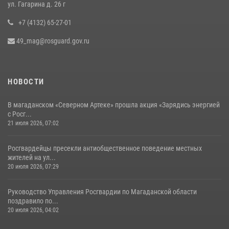
15 июля 2026, 06:21
ул. Гагарина д. 26 г
+7 (4132) 65-27-01
49_mag@rosguard.gov.ru
НОВОСТИ
В магаданском «Северном Артеке» прошла акция «Зарядись энергией
с Росг...
21 июля 2026, 07:02
Росгвардейцы пресекли антиобщественное поведение местных
жителей на ул...
20 июля 2026, 07:29
Руководство Управления Росгвардии по Магаданской области
поздравило по...
20 июля 2026, 04:02