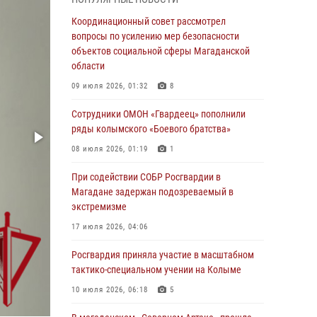
подшефных кадет с победой в «Зарнице 2.0»
Координационный совет рассмотрел
20 июля 2026, 04:02
8
вопросы по усилению мер безопасности
объектов социальной сферы Магаданской
При содействии СОБР Росгвардии в
области
Магадане задержан подозреваемый в
экстремизме
09 июля 2026, 01:32
8
17 июля 2026, 04:06
Сотрудники ОМОН «Гвардеец» пополнили
ряды колымского «Боевого братства»
«Каникулы с Росгвардией» продолжаются на
Колыме
08 июля 2026, 01:19
1
16 июля 2026, 03:27
6
При содействии СОБР Росгвардии в
Магадане задержан подозреваемый в
Начальник Главного штаба – первый
экстремизме
заместитель директора Росгвардии Герой
России генерал-полковник Сергей Бойко
17 июля 2026, 04:06
поздравил связистов Росгвардии с
профессиональным праздником
Росгвардия приняла участие в масштабном
тактико-специальном учении на Колыме
15 июля 2026, 06:21
10 июля 2026, 06:18
5
Кинологический тандем из Магадана
завоевал бронзу на соревнованиях