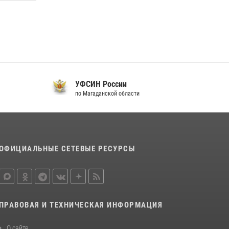
20 июля 2026, 04:02
8
«Каникулы с Росгвардией» продолжаются на
Колыме
16 июля 2026, 03:27
6
УФСИН России
по Магаданской области
п
ОФИЦИАЛЬНЫЕ СЕТЕВЫЕ РЕСУРСЫ
ПРАВОВАЯ И ТЕХНИЧЕСКАЯ ИНФОРМАЦИЯ
О сайте