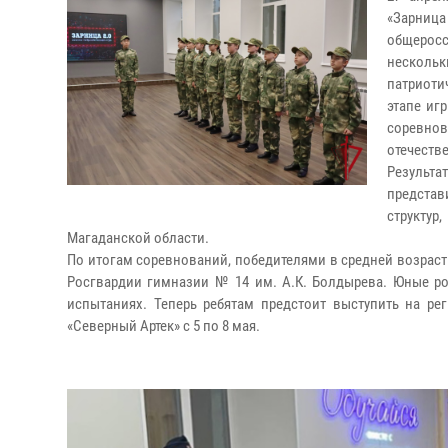
«Зарниц
общерос
нескольк
патриоти
этапе иг
соревно
отечеств
Результа
представ
структу
Магаданской области.
По итогам соревнований, победителями в средней возрастн
Росгвардии гимназии № 14 им. А.К. Болдырева. Юные ро
испытаниях. Теперь ребятам предстоит выступить на ре
«Северный Артек» с 5 по 8 мая.