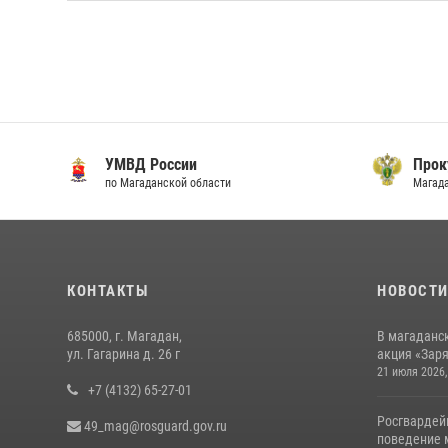
УМВД России
Прок
по Магаданской области
Магад
КОНТАКТЫ
НОВОСТ
685000, г. Магадан,
В магаданс
ул. Гагарина д. 26 г
акция «Заря
21 июля 2026,
+7 (4132) 65-27-01
Росгвардей
49_mag@rosguard.gov.ru
поведение м