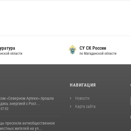
уратура
СУ СК России
анской области
по Магаданской области
И
НАВИГАЦИЯ
ком «Северном Артеке» прошла
Новости
дись энергией с Росг...
Карта сайта
 07:02
цы пресекли антиобщественное
естных жителей на ул...