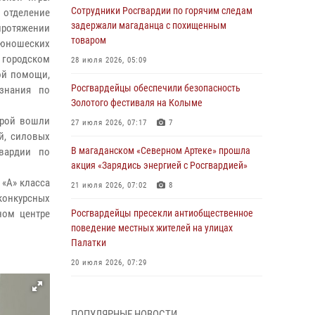
Сотрудники Росгвардии по горячим следам
отделение
задержали магаданца с похищенным
протяжении
товаром
-юношеских
 городском
28 июля 2026, 05:09
ой помощи,
Росгвардейцы обеспечили безопасность
 знания по
Золотого фестиваля на Колыме
орой вошли
27 июля 2026, 07:17
7
й, силовых
В магаданском «Северном Артеке» прошла
гвардии по
акция «Зарядись энергией с Росгвардией»
 «А» класса
21 июля 2026, 07:02
8
конкурсных
ном центре
Росгвардейцы пресекли антиобщественное
поведение местных жителей на улицах
Палатки
20 июля 2026, 07:29
Руководство Управления Росгвардии по
Магаданской области поздравило
ПОПУЛЯРНЫЕ НОВОСТИ