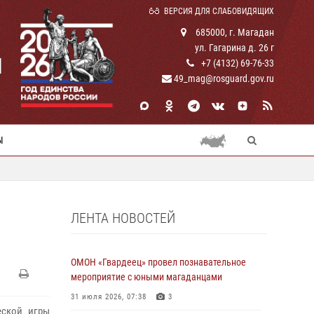
ВЕРСИЯ ДЛЯ СЛАБОВИДЯЩИХ
685000, г. Магадан
ул. Гагарина д. 26 г
И
+7 (4132) 69-76-33
49_mag@rosguard.gov.ru
Ы
ЛЕНТА НОВОСТЕЙ
ОМОН «Гвардеец» провел познавательное
мероприятие с юными магаданцами
31 июля 2026, 07:38
3
еской игры