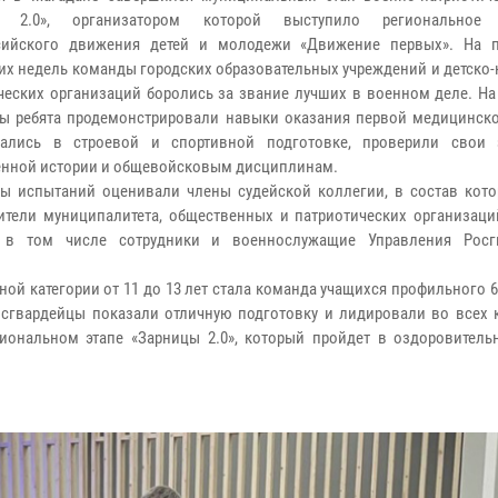
а 2.0», организатором которой выступило региональное 
сийского движения детей и молодежи «Движение первых». На 
их недель команды городских образовательных учреждений и детско
ческих организаций боролись за звание лучших в военном деле. На
ры ребята продемонстрировали навыки оказания первой медицинск
вались в строевой и спортивной подготовке, проверили свои
енной истории и общевойсковым дисциплинам.
ты испытаний оценивали члены судейской коллегии, в состав кот
ители муниципалитета, общественных и патриотических организаци
р, в том числе сотрудники и военнослужащие Управления Рос
ой категории от 11 до 13 лет стала команда учащихся профильного 6
сгвардейцы показали отличную подготовку и лидировали во всех 
гиональном этапе «Зарницы 2.0», который пройдет в оздоровитель