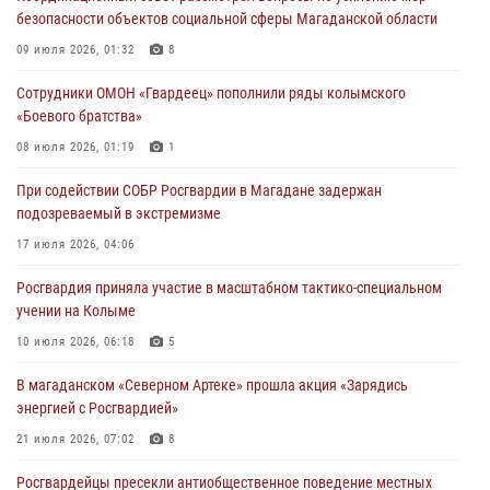
17 июля 2026, 04:06
безопасности объектов социальной сферы Магаданской области
«Каникулы с Росгвардией» продолжаются на Колыме
09 июля 2026, 01:32
8
16 июля 2026, 03:27
6
Сотрудники ОМОН «Гвардеец» пополнили ряды колымского
«Боевого братства»
Начальник Главного штаба – первый заместитель директора
Росгвардии Герой России генерал-полковник Сергей Бойко
08 июля 2026, 01:19
1
поздравил связистов Росгвардии с профессиональным праздником
При содействии СОБР Росгвардии в Магадане задержан
15 июля 2026, 06:21
подозреваемый в экстремизме
Кинологический тандем из Магадана завоевал бронзу на
17 июля 2026, 04:06
соревнованиях Восточного округа Росгвардии
Росгвардия приняла участие в масштабном тактико-специальном
15 июля 2026, 04:34
5
учении на Колыме
10 июля 2026, 06:18
5
В магаданском «Северном Артеке» прошла акция «Зарядись
энергией с Росгвардией»
21 июля 2026, 07:02
8
Росгвардейцы пресекли антиобщественное поведение местных