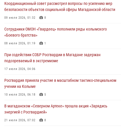
Координационный совет рассмотрел вопросы по усилению мер
17 июля 2026, 04:06
безопасности объектов социальной сферы Магаданской области
«Каникулы с Росгвардией» продолжаются на Колыме
09 июля 2026, 01:32
8
16 июля 2026, 03:27
6
Сотрудники ОМОН «Гвардеец» пополнили ряды колымского
«Боевого братства»
Начальник Главного штаба – первый заместитель директора
Росгвардии Герой России генерал-полковник Сергей Бойко
08 июля 2026, 01:19
1
поздравил связистов Росгвардии с профессиональным праздником
При содействии СОБР Росгвардии в Магадане задержан
15 июля 2026, 06:21
подозреваемый в экстремизме
Кинологический тандем из Магадана завоевал бронзу на
17 июля 2026, 04:06
соревнованиях Восточного округа Росгвардии
Росгвардия приняла участие в масштабном тактико-специальном
15 июля 2026, 04:34
5
учении на Колыме
10 июля 2026, 06:18
5
В магаданском «Северном Артеке» прошла акция «Зарядись
энергией с Росгвардией»
21 июля 2026, 07:02
8