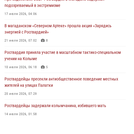
подозреваемый в экстремизме
Начальник Главного штаба – первый заместитель директора
Росгвардии Герой России генерал-полковник Сергей Бойко
17 июля 2026, 04:06
поздравил связистов Росгвардии с профессиональным праздником
В магаданском «Северном Артеке» прошла акция «Зарядись
15 июля 2026, 06:21
энергией с Росгвардией»
Кинологический тандем из Магадана завоевал бронзу на
21 июля 2026, 07:02
8
соревнованиях Восточного округа Росгвардии
Росгвардия приняла участие в масштабном тактико-специальном
15 июля 2026, 04:34
5
учении на Колыме
10 июля 2026, 06:18
5
Росгвардейцы пресекли антиобщественное поведение местных
жителей на улицах Палатки
20 июля 2026, 07:29
Росгвардейцы задержали колымчанина, избившего мать
14 июля 2026, 01:58
Руководство Управления Росгвардии по Магаданской области
поздравило подшефных кадет с победой в «Зарнице 2.0»