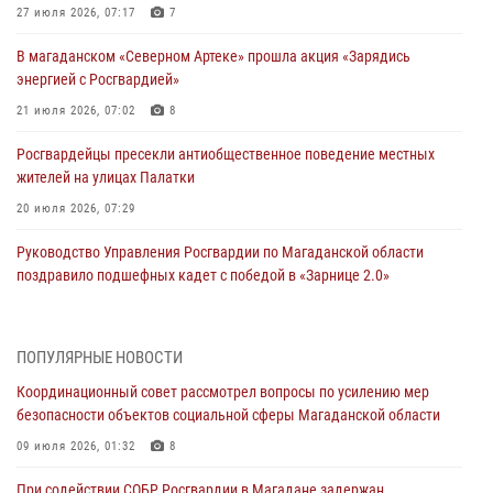
27 июля 2026, 07:17
7
В магаданском «Северном Артеке» прошла акция «Зарядись
энергией с Росгвардией»
21 июля 2026, 07:02
8
Росгвардейцы пресекли антиобщественное поведение местных
жителей на улицах Палатки
20 июля 2026, 07:29
Руководство Управления Росгвардии по Магаданской области
поздравило подшефных кадет с победой в «Зарнице 2.0»
20 июля 2026, 04:02
8
При содействии СОБР Росгвардии в Магадане задержан
ПОПУЛЯРНЫЕ НОВОСТИ
подозреваемый в экстремизме
Координационный совет рассмотрел вопросы по усилению мер
17 июля 2026, 04:06
безопасности объектов социальной сферы Магаданской области
«Каникулы с Росгвардией» продолжаются на Колыме
09 июля 2026, 01:32
8
16 июля 2026, 03:27
6
При содействии СОБР Росгвардии в Магадане задержан