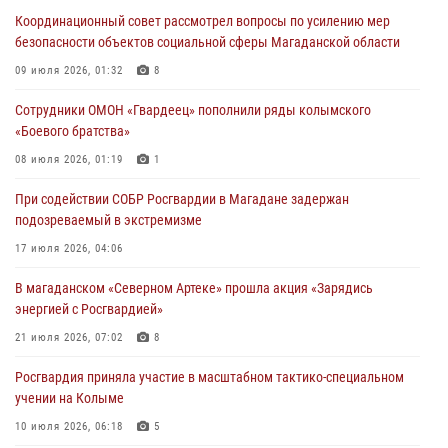
подозреваемый в экстремизме
Координационный совет рассмотрел вопросы по усилению мер
17 июля 2026, 04:06
безопасности объектов социальной сферы Магаданской области
«Каникулы с Росгвардией» продолжаются на Колыме
09 июля 2026, 01:32
8
16 июля 2026, 03:27
6
Сотрудники ОМОН «Гвардеец» пополнили ряды колымского
«Боевого братства»
Начальник Главного штаба – первый заместитель директора
Росгвардии Герой России генерал-полковник Сергей Бойко
08 июля 2026, 01:19
1
поздравил связистов Росгвардии с профессиональным праздником
При содействии СОБР Росгвардии в Магадане задержан
15 июля 2026, 06:21
подозреваемый в экстремизме
Кинологический тандем из Магадана завоевал бронзу на
17 июля 2026, 04:06
соревнованиях Восточного округа Росгвардии
В магаданском «Северном Артеке» прошла акция «Зарядись
15 июля 2026, 04:34
5
энергией с Росгвардией»
21 июля 2026, 07:02
8
Росгвардия приняла участие в масштабном тактико-специальном
учении на Колыме
10 июля 2026, 06:18
5