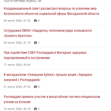
ПОПУЛЯРНЫЕ НОВОСТИ
подозреваемый в экстремизме
Координационный совет рассмотрел вопросы по усилению мер
17 июля 2026, 04:06
безопасности объектов социальной сферы Магаданской области
«Каникулы с Росгвардией» продолжаются на Колыме
09 июля 2026, 01:32
8
16 июля 2026, 03:27
6
Сотрудники ОМОН «Гвардеец» пополнили ряды колымского
«Боевого братства»
Начальник Главного штаба – первый заместитель директора
Росгвардии Герой России генерал-полковник Сергей Бойко
08 июля 2026, 01:19
1
поздравил связистов Росгвардии с профессиональным праздником
При содействии СОБР Росгвардии в Магадане задержан
15 июля 2026, 06:21
подозреваемый в экстремизме
Кинологический тандем из Магадана завоевал бронзу на
17 июля 2026, 04:06
соревнованиях Восточного округа Росгвардии
В магаданском «Северном Артеке» прошла акция «Зарядись
15 июля 2026, 04:34
5
энергией с Росгвардией»
21 июля 2026, 07:02
8
Росгвардия приняла участие в масштабном тактико-специальном
учении на Колыме
10 июля 2026, 06:18
5