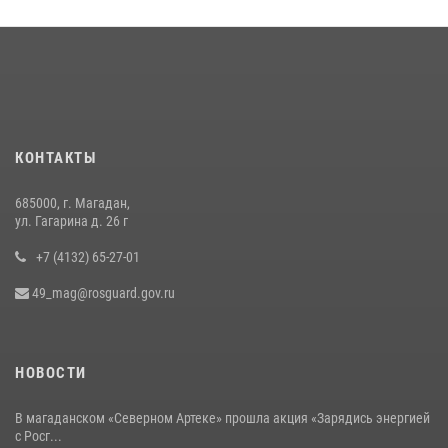
16 июля 2026, 03:27
6
Росгвардейцы стали призерами первенства «Динамо» по
служебному биатлону в Магадане
13 июля 2026, 07:31
8
Начальник Главного штаба – первый заместитель директора
КОНТАКТЫ
Росгвардии Герой России генерал-полковник Сергей Бойко
поздравил связистов Росгвардии с профессиональным праздником
685000, г. Магадан,
15 июля 2026, 06:21
ул. Гагарина д. 26 г
+7 (4132) 65-27-01
49_mag@rosguard.gov.ru
НОВОСТИ
В магаданском «Северном Артеке» прошла акция «Зарядись энергией
с Росг...