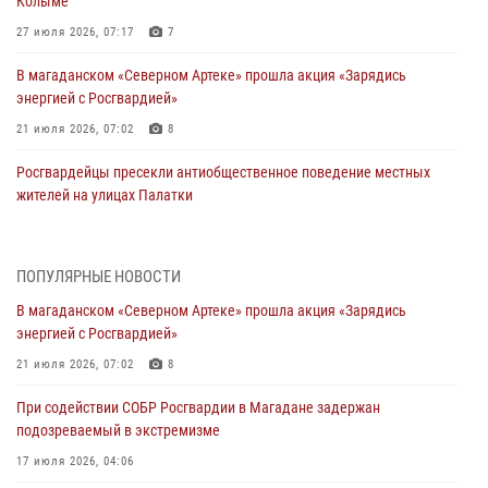
Колыме
27 июля 2026, 07:17
7
В магаданском «Северном Артеке» прошла акция «Зарядись
энергией с Росгвардией»
21 июля 2026, 07:02
8
Росгвардейцы пресекли антиобщественное поведение местных
жителей на улицах Палатки
20 июля 2026, 07:29
Руководство Управления Росгвардии по Магаданской области
ПОПУЛЯРНЫЕ НОВОСТИ
поздравило подшефных кадет с победой в «Зарнице 2.0»
В магаданском «Северном Артеке» прошла акция «Зарядись
20 июля 2026, 04:02
8
энергией с Росгвардией»
При содействии СОБР Росгвардии в Магадане задержан
21 июля 2026, 07:02
8
подозреваемый в экстремизме
При содействии СОБР Росгвардии в Магадане задержан
17 июля 2026, 04:06
подозреваемый в экстремизме
«Каникулы с Росгвардией» продолжаются на Колыме
17 июля 2026, 04:06