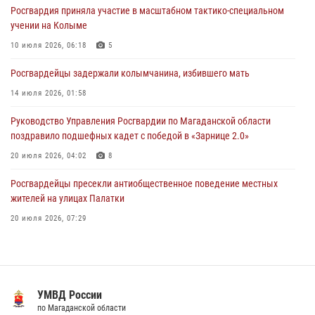
16 июля 2026, 03:27
6
Росгвардия приняла участие в масштабном тактико-специальном
учении на Колыме
Начальник Главного штаба – первый заместитель директора
Росгвардии Герой России генерал-полковник Сергей Бойко
10 июля 2026, 06:18
5
поздравил связистов Росгвардии с профессиональным праздником
Росгвардейцы задержали колымчанина, избившего мать
15 июля 2026, 06:21
14 июля 2026, 01:58
Руководство Управления Росгвардии по Магаданской области
поздравило подшефных кадет с победой в «Зарнице 2.0»
20 июля 2026, 04:02
8
Росгвардейцы пресекли антиобщественное поведение местных
жителей на улицах Палатки
20 июля 2026, 07:29
Кинологический тандем из Магадана завоевал бронзу на
соревнованиях Восточного округа Росгвардии
15 июля 2026, 04:34
5
УМВД России
«Каникулы с Росгвардией» продолжаются на Колыме
по Магаданской области