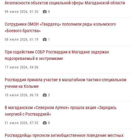
безопасности объектов социальной сферы Магаданской области
«Каникулы с Росгвардией» продолжаются на Колыме
09 июля 2026, 01:32
8
16 июля 2026, 03:27
6
Сотрудники ОМОН «Гвардеец» пополнили ряды колымского
«Боевого братства»
Начальник Главного штаба – первый заместитель директора
Росгвардии Герой России генерал-полковник Сергей Бойко
08 июля 2026, 01:19
1
поздравил связистов Росгвардии с профессиональным праздником
При содействии СОБР Росгвардии в Магадане задержан
15 июля 2026, 06:21
подозреваемый в экстремизме
Кинологический тандем из Магадана завоевал бронзу на
17 июля 2026, 04:06
соревнованиях Восточного округа Росгвардии
Росгвардия приняла участие в масштабном тактико-специальном
15 июля 2026, 04:34
5
учении на Колыме
10 июля 2026, 06:18
5
В магаданском «Северном Артеке» прошла акция «Зарядись
энергией с Росгвардией»
21 июля 2026, 07:02
8
Росгвардейцы пресекли антиобщественное поведение местных