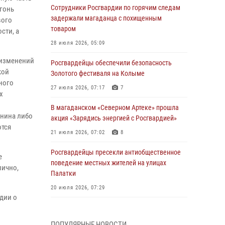
Сотрудники Росгвардии по горячим следам
гонь
задержали магаданца с похищенным
вого
товаром
сти, а
28 июля 2026, 05:09
 изменений
Росгвардейцы обеспечили безопасность
кой
Золотого фестиваля на Колыме
ного
27 июля 2026, 07:17
7
х
В магаданском «Северном Артеке» прошла
анина либо
акция «Зарядись энергией с Росгвардией»
ются
21 июля 2026, 07:02
8
Росгвардейцы пресекли антиобщественное
е
поведение местных жителей на улицах
лично,
Палатки
20 июля 2026, 07:29
дии о
Руководство Управления Росгвардии по
Магаданской области поздравило
ПОПУЛЯРНЫЕ НОВОСТИ