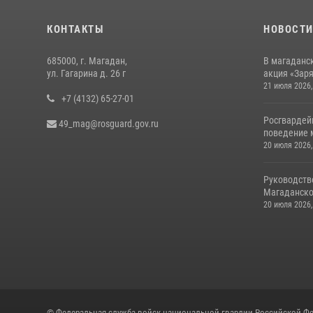
КОНТАКТЫ
НОВОСТ
685000, г. Магадан,
В магаданс
ул. Гагарина д. 26 г
акция «Заря
21 июля 2026,
+7 (4132) 65-27-01
Росгвардей
49_mag@rosguard.gov.ru
поведение м
20 июля 2026,
Руководств
Магаданской
20 июля 2026,
© Федеральная служба войск национальной гвардии Российской Фе