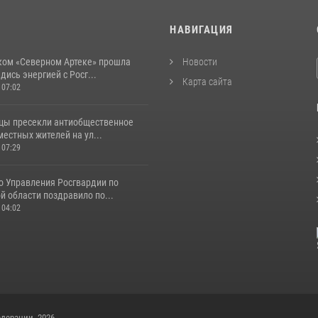
И
НАВИГАЦИЯ
ком «Северном Артеке» прошла
Новости
дись энергией с Росг...
Карта сайта
 07:02
цы пресекли антиобщественное
естных жителей на ул...
 07:29
о Управления Росгвардии по
 области поздравило по...
 04:02
дерации, 2026