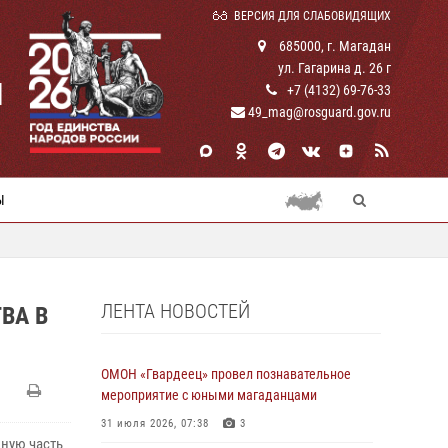
ВЕРСИЯ ДЛЯ СЛАБОВИДЯЩИХ
685000, г. Магадан
ул. Гагарина д. 26 г
И
+7 (4132) 69-76-33
49_mag@rosguard.gov.ru
Ы
ЛЕНТА НОВОСТЕЙ
ВА В
ОМОН «Гвардеец» провел познавательное
мероприятие с юными магаданцами
31 июля 2026, 07:38
3
вную часть