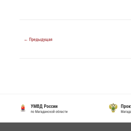
← Предыдущая
УМВД России
Прок
по Магаданской области
Магад