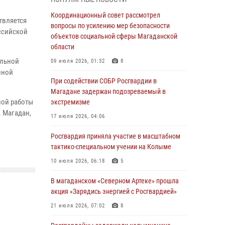
подшефных кадет с победой в «Зарнице 2.0»
Координационный совет рассмотрел
20 июля 2026, 04:02
8
твляется
вопросы по усилению мер безопасности
ссийской
объектов социальной сферы Магаданской
При содействии СОБР Росгвардии в
области
Магадане задержан подозреваемый в
экстремизме
ельной
09 июля 2026, 01:32
8
нной
17 июля 2026, 04:06
При содействии СОБР Росгвардии в
Магадане задержан подозреваемый в
«Каникулы с Росгвардией» продолжаются на
ной работы
экстремизме
Колыме
. Магадан,
17 июля 2026, 04:06
16 июля 2026, 03:27
6
Росгвардия приняла участие в масштабном
Начальник Главного штаба – первый
тактико-специальном учении на Колыме
заместитель директора Росгвардии Герой
России генерал-полковник Сергей Бойко
10 июля 2026, 06:18
5
поздравил связистов Росгвардии с
профессиональным праздником
В магаданском «Северном Артеке» прошла
акция «Зарядись энергией с Росгвардией»
15 июля 2026, 06:21
21 июля 2026, 07:02
8
Кинологический тандем из Магадана
завоевал бронзу на соревнованиях