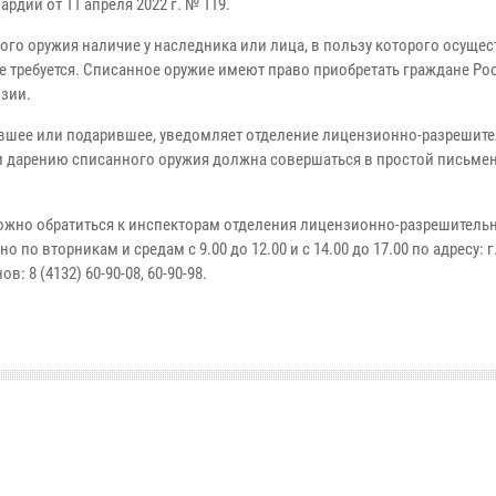
дии от 11 апреля 2022 г. № 119.
ого оружия наличие у наследника или лица, в пользу которого осущес
е требуется. Списанное оружие имеют право приобретать граждане Ро
нзии.
авшее или подарившее, уведомляет отделение лицензионно-разрешит
е и дарению списанного оружия должна совершаться в простой письме
ожно обратиться к инспекторам отделения лицензионно-разрешитель
по вторникам и средам с 9.00 до 12.00 и с 14.00 до 17.00 по адресу: г
: 8 (4132) 60-90-08, 60-90-98.