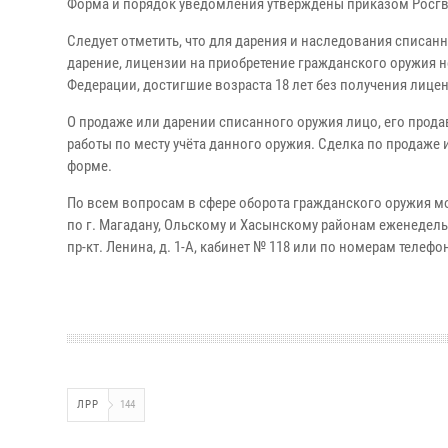
Форма и порядок уведомления утверждены приказом Росгвар
Следует отметить, что для дарения и наследования списанн
дарение, лицензии на приобретение гражданского оружия н
Федерации, достигшие возраста 18 лет без получения лице
О продаже или дарении списанного оружия лицо, его прод
работы по месту учёта данного оружия. Сделка по продаж
форме.
По всем вопросам в сфере оборота гражданского оружия м
по г. Магадану, Ольскому и Хасынскому районам еженедельно 
пр-кт. Ленина, д. 1-А, кабинет № 118 или по номерам телефонов
ЛРР
144