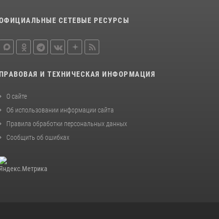
16 июля 2026, 03:27
6
ОФИЦИАЛЬНЫЕ СЕТЕВЫЕ РЕСУРСЫ
Росгвардейцы стали призерами первенства
«Динамо» по служебному биатлону в
Магадане
13 июля 2026, 07:31
8
ПРАВОВАЯ И ТЕХНИЧЕСКАЯ ИНФОРМАЦИЯ
О сайте
Об использовании информации сайта
Правила обработки персональных данных
Сообщить об ошибках