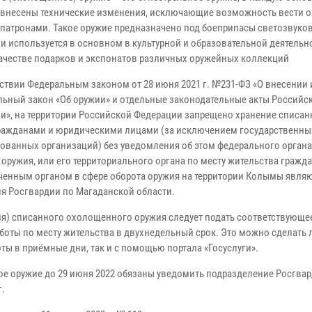
 внесены технические изменения, исключающие возможность вести о
патронами. Такое оружие предназначено под боеприпасы светозвуко
и используется в основном в культурной и образовательной деятельно
качестве подарков и экспонатов различных оружейных коллекций
тствии Федеральным законом от 28 июня 2021 г. №231-ФЗ «О внесении
льный закон «Об оружии» и отдельные законодательные акты Российс
и», на территории Российской Федерации запрещено хранение списан
ражданами и юридическими лицами (за исключением государственны
ованных организаций) без уведомления об этом федерального органа
оружия, или его территориального органа по месту жительства гражд
ченным органом в сфере оборота оружия на территории Колымы явля
я Росгвардии по Магаданской области.
ния) списанного охолощенного оружия следует подать соответствующе
оты по месту жительства в двухнедельный срок. Это можно сделать 
ы в приёмные дни, так и с помощью портала «Госуслуги».
ое оружие до 29 июня 2022 обязаны уведомить подразделение Росгвар
г.