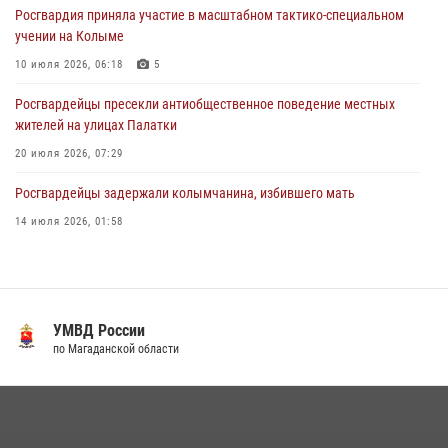
Росгвардия приняла участие в масштабном тактико-специальном
15 июля 2026, 04:34
5
учении на Колыме
10 июля 2026, 06:18
5
Росгвардейцы пресекли антиобщественное поведение местных
жителей на улицах Палатки
20 июля 2026, 07:29
Росгвардейцы задержали колымчанина, избившего мать
14 июля 2026, 01:58
Руководство Управления Росгвардии по Магаданской области
поздравило подшефных кадет с победой в «Зарнице 2.0»
20 июля 2026, 04:02
8
УМВД России
Кинологический тандем из Магадана завоевал бронзу на
по Магаданской области
соревнованиях Восточного округа Росгвардии
15 июля 2026, 04:34
5
«Каникулы с Росгвардией» продолжаются на Колыме