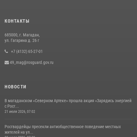
16 июля 2026, 03:27
6
Росгвардейцы стали призерами первенства «Динамо» по
КОНТАКТЫ
служебному биатлону в Магадане
13 июля 2026, 07:31
8
685000, г. Магадан,
ул. Гагарина д. 26 г
+7 (4132) 65-27-01
49_mag@rosguard.gov.ru
НОВОСТИ
В магаданском «Северном Артеке» прошла акция «Зарядись энергией
с Росг...
21 июля 2026, 07:02
Росгвардейцы пресекли антиобщественное поведение местных
жителей на ул...