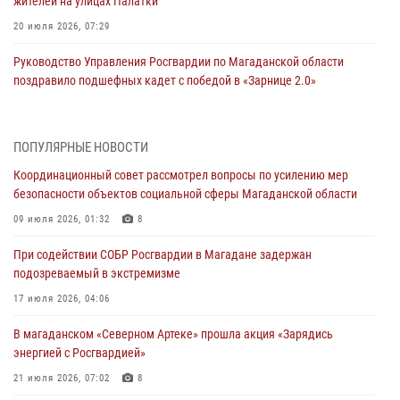
жителей на улицах Палатки
20 июля 2026, 07:29
Руководство Управления Росгвардии по Магаданской области
поздравило подшефных кадет с победой в «Зарнице 2.0»
20 июля 2026, 04:02
8
При содействии СОБР Росгвардии в Магадане задержан
ПОПУЛЯРНЫЕ НОВОСТИ
подозреваемый в экстремизме
Координационный совет рассмотрел вопросы по усилению мер
17 июля 2026, 04:06
безопасности объектов социальной сферы Магаданской области
«Каникулы с Росгвардией» продолжаются на Колыме
09 июля 2026, 01:32
8
16 июля 2026, 03:27
6
При содействии СОБР Росгвардии в Магадане задержан
подозреваемый в экстремизме
Начальник Главного штаба – первый заместитель директора
Росгвардии Герой России генерал-полковник Сергей Бойко
17 июля 2026, 04:06
поздравил связистов Росгвардии с профессиональным праздником
В магаданском «Северном Артеке» прошла акция «Зарядись
15 июля 2026, 06:21
энергией с Росгвардией»
Кинологический тандем из Магадана завоевал бронзу на
21 июля 2026, 07:02
8
соревнованиях Восточного округа Росгвардии