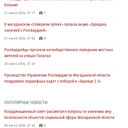
Колыме
27 июля 2026, 07:17
7
В магаданском «Северном Артеке» прошла акция «Зарядись
энергией с Росгвардией»
21 июля 2026, 07:02
8
Росгвардейцы пресекли антиобщественное поведение местных
жителей на улицах Палатки
20 июля 2026, 07:29
Руководство Управления Росгвардии по Магаданской области
поздравило подшефных кадет с победой в «Зарнице 2.0»
20 июля 2026, 04:02
8
При содействии СОБР Росгвардии в Магадане задержан
ПОПУЛЯРНЫЕ НОВОСТИ
подозреваемый в экстремизме
Координационный совет рассмотрел вопросы по усилению мер
17 июля 2026, 04:06
безопасности объектов социальной сферы Магаданской области
«Каникулы с Росгвардией» продолжаются на Колыме
09 июля 2026, 01:32
8