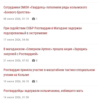
16 июля 2026, 03:27
6
Сотрудники ОМОН «Гвардеец» пополнили ряды колымского
«Боевого братства»
Начальник Главного штаба – первый заместитель директора
Росгвардии Герой России генерал-полковник Сергей Бойко
08 июля 2026, 01:19
1
поздравил связистов Росгвардии с профессиональным праздником
При содействии СОБР Росгвардии в Магадане задержан
15 июля 2026, 06:21
подозреваемый в экстремизме
Кинологический тандем из Магадана завоевал бронзу на
17 июля 2026, 04:06
соревнованиях Восточного округа Росгвардии
В магаданском «Северном Артеке» прошла акция «Зарядись
15 июля 2026, 04:34
5
энергией с Росгвардией»
21 июля 2026, 07:02
8
Росгвардия приняла участие в масштабном тактико-специальном
учении на Колыме
10 июля 2026, 06:18
5
Росгвардейцы задержали колымчанина, избившего мать
14 июля 2026, 01:58