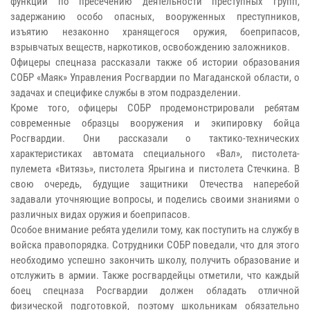
функции по пресечению деятельности преступных групп,
задержанию особо опасных, вооруженных преступников,
изъятию незаконно хранящегося оружия, боеприпасов,
взрывчатых веществ, наркотиков, освобождению заложников.
Офицеры спецназа рассказали также об истории образования
СОБР «Маяк» Управления Росгвардии по Магаданской области, о
задачах и специфике службы в этом подразделении.
Кроме того, офицеры СОБР продемонстрировали ребятам
современные образцы вооружения и экипировку бойца
Росгвардии. Они рассказали о тактико-технических
характеристиках автомата специального «Вал», пистолета-
пулемета «Витязь», пистолета Ярыгина и пистолета Стечкина. В
свою очередь, будущие защитники Отечества наперебой
задавали уточняющие вопросы, и поделись своими знаниями о
различных видах оружия и боеприпасов.
Особое внимание ребята уделили тому, как поступить на службу в
войска правопорядка. Сотрудники СОБР поведали, что для этого
необходимо успешно закончить школу, получить образование и
отслужить в армии. Также росгвардейцы отметили, что каждый
боец спецназа Росгвардии должен обладать отличной
физической подготовкой, поэтому школьникам обязательно