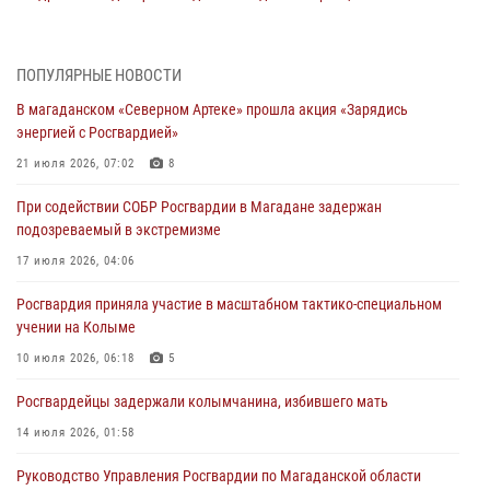
20 июля 2026, 04:02
8
При содействии СОБР Росгвардии в Магадане задержан
ПОПУЛЯРНЫЕ НОВОСТИ
подозреваемый в экстремизме
В магаданском «Северном Артеке» прошла акция «Зарядись
17 июля 2026, 04:06
энергией с Росгвардией»
«Каникулы с Росгвардией» продолжаются на Колыме
21 июля 2026, 07:02
8
16 июля 2026, 03:27
6
При содействии СОБР Росгвардии в Магадане задержан
подозреваемый в экстремизме
Начальник Главного штаба – первый заместитель директора
Росгвардии Герой России генерал-полковник Сергей Бойко
17 июля 2026, 04:06
поздравил связистов Росгвардии с профессиональным праздником
Росгвардия приняла участие в масштабном тактико-специальном
15 июля 2026, 06:21
учении на Колыме
Кинологический тандем из Магадана завоевал бронзу на
10 июля 2026, 06:18
5
соревнованиях Восточного округа Росгвардии
Росгвардейцы задержали колымчанина, избившего мать
15 июля 2026, 04:34
5
14 июля 2026, 01:58
Руководство Управления Росгвардии по Магаданской области