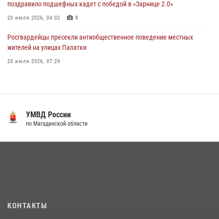
поздравило подшефных кадет с победой в «Зарнице 2.0»
20 июля 2026, 04:02
8
Росгвардейцы пресекли антиобщественное поведение местных
жителей на улицах Палатки
20 июля 2026, 07:29
«Каникулы с Росгвардией» продолжаются на Колыме
16 июля 2026, 03:27
6
Кинологический тандем из Магадана завоевал бронзу на
УМВД России
соревнованиях Восточного округа Росгвардии
по Магаданской области
15 июля 2026, 04:34
5
Росгвардейцы стали призерами первенства «Динамо» по
служебному биатлону в Магадане
13 июля 2026, 07:31
8
Начальник Главного штаба – первый заместитель директора
КОНТАКТЫ
Росгвардии Герой России генерал-полковник Сергей Бойко