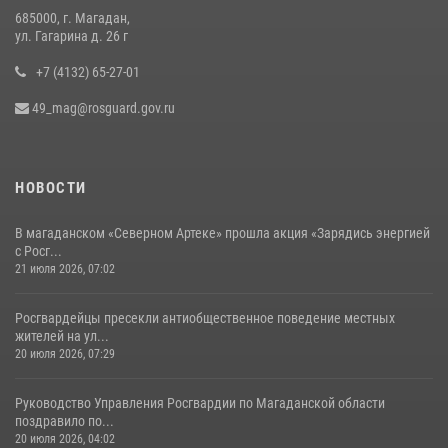
поздравил связистов Росгвардии с профессиональным праздником
685000, г. Магадан,
15 июля 2026, 06:21
ул. Гагарина д. 26 г
+7 (4132) 65-27-01
49_mag@rosguard.gov.ru
НОВОСТИ
В магаданском «Северном Артеке» прошла акция «Зарядись энергией
с Росг...
21 июля 2026, 07:02
Росгвардейцы пресекли антиобщественное поведение местных
жителей на ул...
20 июля 2026, 07:29
Руководство Управления Росгвардии по Магаданской области
поздравило по...
20 июля 2026, 04:02