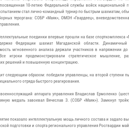
 посвященная 10-летию Федеральной службы войск национальной г
спытанием стал лично-командный турнир по быстрым шахматам, об
борных тероргана: СОБР «Маяк», ОМОН «Гвардеец», вневедомственна
управления.
теллектуальные поединки впервые прошли на базе спорткомплекса «
держке Федерации шахмат Магаданской области. Динамичный
мость мгновенного анализа держали участников в напряжении до
 Все игроки продемонстрировали стратегическое мышление, ра
ких решений и повышенную концентрацию.
ит следующим образом: победили управленцы, на второй ступени пь
пециального отряда быстрого реагирования.
военнослужащий аппарата управления Владислав Ермоленко (шест
яную медаль завоевал Вячеслав З. (СОБР «Маяк»). Замкнул тройк
иятие показало интеллектуальную мощь личного состава и задало в
еской подготовки и спорта регионального управления Росгвардии ма