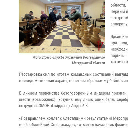
области,
Первым и
четыре с
аппарат 
Яркие ин
при под
необходи
партии.
Фото:
Пресс-служба Управления Росгвардии по
тактичес
Магаданской области
Расстановка сил по итогам командных состязаний выгляд
вневедомственная охрана, почетная «бронза» – у бойцов с
В личном первенстве безоговорочным лидером признан 
шести возможных). Уступив ему лишь один балл, серебр
сотрудник ОМОН «Гвардеец» Андрей К.
«Поздравляем коллег с блестящими результатами! Меропр
всей юбилейной Спартакиаде», - отметил начальник физич