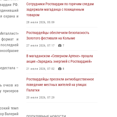
Сотрудники Росгвардии по горячим следам
вардии РФ.
задержали магаданца с похищенным
ъединивший
товаром
я охрана и
28 июля 2026, 05:09
Росгвардейцы обеспечили безопасность
Металлист»
Золотого фестиваля на Колыме
 формат и
 последней
27 июля 2026, 07:17
7
знообразие
В магаданском «Северном Артеке» прошла
акция «Зарядись энергией с Росгвардией»
едестала –
21 июля 2026, 07:02
8
Росгвардейцы пресекли антиобщественное
поведение местных жителей на улицах
ь очков из
Палатки
у призеров
20 июля 2026, 07:29
ысокий темп
Руководство Управления Росгвардии по
Магаданской области поздравило
йор Валерий
ПОПУЛЯРНЫЕ НОВОСТИ