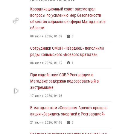
подшефных кадет с победой в «Зарнице 2.0»
Координационный совет рассмотрел
20 июля 2026, 04:02
8
вопросы по усилению мер безопасности
объектов социальной сферы Магаданской
При содействии СОБР Росгвардии в
области
Магадане задержан подозреваемый в
экстремизме
09 июля 2026, 01:32
8
17 июля 2026, 04:06
Сотрудники ОМОН «Гвардеец» пополнили
ряды колымского «Боевого братства»
«Каникулы с Росгвардией» продолжаются на
Колыме
08 июля 2026, 01:19
1
16 июля 2026, 03:27
6
При содействии СОБР Росгвардии в
Магадане задержан подозреваемый в
Начальник Главного штаба – первый
экстремизме
заместитель директора Росгвардии Герой
России генерал-полковник Сергей Бойко
17 июля 2026, 04:06
поздравил связистов Росгвардии с
профессиональным праздником
В магаданском «Северном Артеке» прошла
акция «Зарядись энергией с Росгвардией»
15 июля 2026, 06:21
21 июля 2026, 07:02
8
Кинологический тандем из Магадана
завоевал бронзу на соревнованиях