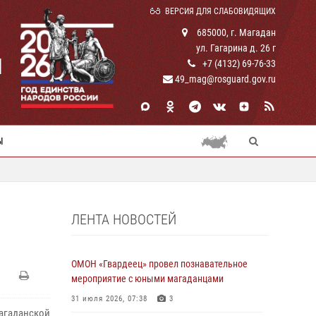
ВЕРСИЯ ДЛЯ СЛАБОВИДЯЩИХ
685000, г. Магадан
ул. Гагарина д. 26 г
И
+7 (4132) 69-76-33
49_mag@rosguard.gov.ru
Ы
ЛЕНТА НОВОСТЕЙ
ОМОН «Гвардеец» провел познавательное
мероприятие с юными магаданцами
31 июля 2026, 07:38
3
агаданской