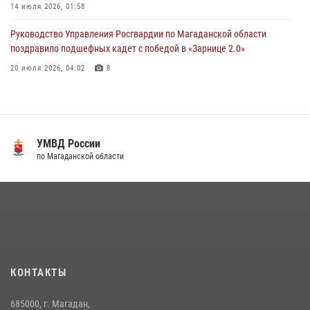
14 июля 2026, 01:58
Руководство Управления Росгвардии по Магаданской области
поздравило подшефных кадет с победой в «Зарнице 2.0»
20 июля 2026, 04:02
8
Росгвардейцы пресекли антиобщественное поведение местных
жителей на улицах Палатки
20 июля 2026, 07:29
УМВД России
Кинологический тандем из Магадана завоевал бронзу на
по Магаданской области
соревнованиях Восточного округа Росгвардии
15 июля 2026, 04:34
5
«Каникулы с Росгвардией» продолжаются на Колыме
16 июля 2026, 03:27
6
Росгвардейцы стали призерами первенства «Динамо» по
КОНТАКТЫ
служебному биатлону в Магадане
13 июля 2026, 07:31
8
685000, г. Магадан,