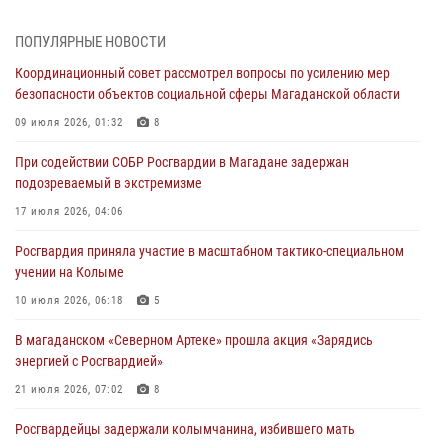
При содействии СОБР Росгвардии в Магадане задержан
ПОПУЛЯРНЫЕ НОВОСТИ
подозреваемый в экстремизме
Координационный совет рассмотрел вопросы по усилению мер
17 июля 2026, 04:06
безопасности объектов социальной сферы Магаданской области
«Каникулы с Росгвардией» продолжаются на Колыме
09 июля 2026, 01:32
8
16 июля 2026, 03:27
6
При содействии СОБР Росгвардии в Магадане задержан
подозреваемый в экстремизме
Начальник Главного штаба – первый заместитель директора
Росгвардии Герой России генерал-полковник Сергей Бойко
17 июля 2026, 04:06
поздравил связистов Росгвардии с профессиональным праздником
Росгвардия приняла участие в масштабном тактико-специальном
15 июля 2026, 06:21
учении на Колыме
Кинологический тандем из Магадана завоевал бронзу на
10 июля 2026, 06:18
5
соревнованиях Восточного округа Росгвардии
В магаданском «Северном Артеке» прошла акция «Зарядись
15 июля 2026, 04:34
5
энергией с Росгвардией»
21 июля 2026, 07:02
8
Росгвардейцы задержали колымчанина, избившего мать