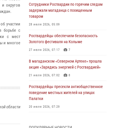
Сотрудники Росгвардии по горячим следам
 и округов
задержали магаданца с похищенным
аждан.
товаром
об участии
28 июля 2026, 05:09
в борьбе с
Росгвардейцы обеспечили безопасность
ажи с мест
Золотого фестиваля на Колыме
ы и многое
27 июля 2026, 07:17
7
В магаданском «Северном Артеке» прошла
акция «Зарядись энергией с Росгвардией»
21 июля 2026, 07:02
8
Росгвардейцы пресекли антиобщественное
поведение местных жителей на улицах
Палатки
кой области
20 июля 2026, 07:29
Руководство Управления Росгвардии по
Магаданской области поздравило
ПОПУЛЯРНЫЕ НОВОСТИ