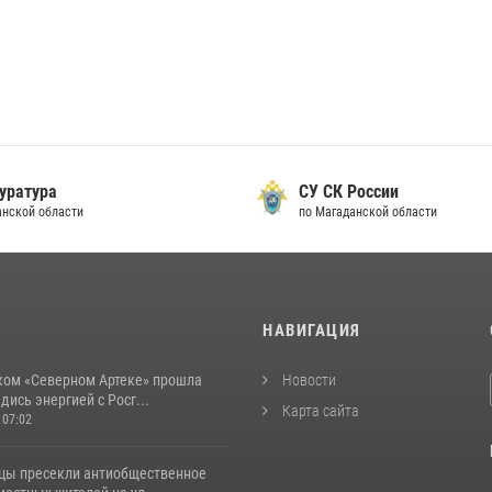
уратура
СУ СК России
анской области
по Магаданской области
И
НАВИГАЦИЯ
ком «Северном Артеке» прошла
Новости
дись энергией с Росг...
Карта сайта
 07:02
цы пресекли антиобщественное