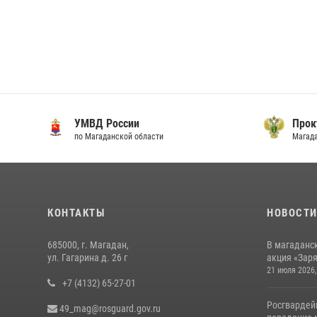
УМВД России
Прок
по Магаданской области
Магад
КОНТАКТЫ
НОВОСТ
685000, г. Магадан,
В магаданс
ул. Гагарина д. 26 г
акция «Заря
21 июля 2026,
+7 (4132) 65-27-01
Росгвардей
49_mag@rosguard.gov.ru