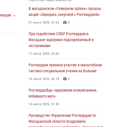
подшефных кадет с победой в «Зарнице 2.0»
В магаданском «Северном Артеке» прошла
20 июля 2026, 04:02
8
акция «Зарядись энергией с Росгвардией»
ующая →
При содействии СОБР Росгвардии в
21 июля 2026, 07:02
8
Магадане задержан подозреваемый в
экстремизме
При содействии СОБР Росгвардии в
Магадане задержан подозреваемый в
17 июля 2026, 04:06
экстремизме
«Каникулы с Росгвардией» продолжаются на
17 июля 2026, 04:06
Колыме
Росгвардия приняла участие в масштабном
16 июля 2026, 03:27
6
тактико-специальном учении на Колыме
Начальник Главного штаба – первый
10 июля 2026, 06:18
5
заместитель директора Росгвардии Герой
России генерал-полковник Сергей Бойко
Росгвардейцы задержали колымчанина,
поздравил связистов Росгвардии с
избившего мать
профессиональным праздником
14 июля 2026, 01:58
15 июля 2026, 06:21
Руководство Управления Росгвардии по
Кинологический тандем из Магадана
Магаданской области поздравило
завоевал бронзу на соревнованиях