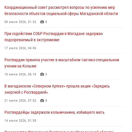
подозреваемый в экстремизме
Координационный совет рассмотрел вопросы по усилению мер
17 июля 2026, 04:06
безопасности объектов социальной сферы Магаданской области
«Каникулы с Росгвардией» продолжаются на Колыме
09 июля 2026, 01:32
8
16 июля 2026, 03:27
6
При содействии СОБР Росгвардии в Магадане задержан
подозреваемый в экстремизме
Начальник Главного штаба – первый заместитель директора
Росгвардии Герой России генерал-полковник Сергей Бойко
17 июля 2026, 04:06
поздравил связистов Росгвардии с профессиональным праздником
Росгвардия приняла участие в масштабном тактико-специальном
15 июля 2026, 06:21
учении на Колыме
Кинологический тандем из Магадана завоевал бронзу на
10 июля 2026, 06:18
5
соревнованиях Восточного округа Росгвардии
В магаданском «Северном Артеке» прошла акция «Зарядись
15 июля 2026, 04:34
5
энергией с Росгвардией»
21 июля 2026, 07:02
8
Росгвардейцы задержали колымчанина, избившего мать
14 июля 2026, 01:58