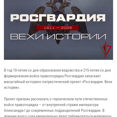
В год 10-летия со дня образования ведомства и 215-летия со дня
формирования войск правопорядка Росгвардия запускает
масштабный историко-патриотический проект «Росгвардия. Вехи
истории».
Проект призван рассказать о героическом пути отечественных
войск правопорядка – от внутренней стражи императора
Александра I до современных подразделений Росгвардии. В
течение всего года еженедельно будут публиковаться материалы,