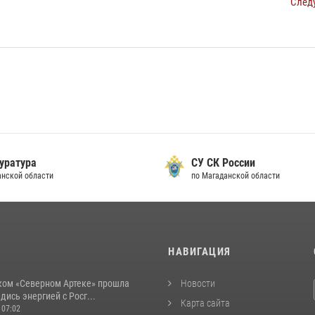
След
уратура
СУ СК России
анской области
по Магаданской области
И
НАВИГАЦИЯ
ком «Северном Артеке» прошла
Новости
дись энергией с Росг...
Карта сайта
 07:02