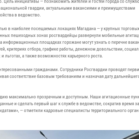
. Цель инициативы — познакомить жителей и гостей города со служб
национальной гвардии, актуальными вакансиями и преимуществами
ройства в ведомство.
елью в наиболее посещаемых локациях Магадана — у крупных торговых
нных пешеходных зонах росгвардейцы развернули мобильные агита
На информационных площадках горожане могут узнать о перечне вака
ей, критериях отбора, графике работы, денежном довольствии, социа
 и льготах, а также возможностях карьерного роста.
нтересованными гражданами. Сотрудники Росгвардии проводят перв
ивая соответствие базовым требованиям и назначая дату дальнейшег
ардию максимально прозрачным и доступным. Наши агитационные пунк
анные и сделать первый шаг к службе в ведомстве, сократив время з
дидатами», — отметили кадровые специалисты территориального орган