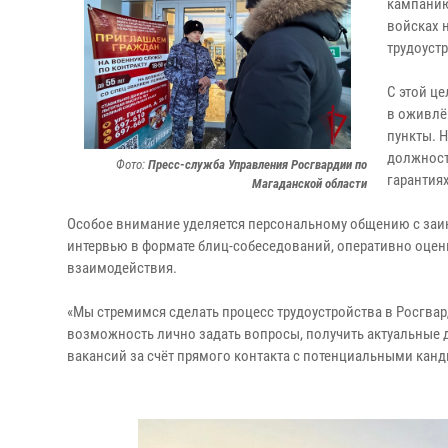
кампанию
войсках 
трудоуст
С этой ц
в оживлё
пункты. 
должност
Фото:
Пресс-служба Управления Росгвардии по
гарантиях
Магаданской области
Особое внимание уделяется персональному общению с заи
интервью в формате блиц-собеседований, оперативно оцен
взаимодействия.
«Мы стремимся сделать процесс трудоустройства в Росгв
возможность лично задать вопросы, получить актуальные д
вакансий за счёт прямого контакта с потенциальными кан