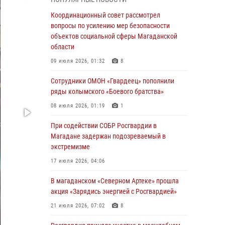
подшефных кадет с победой в «Зарнице 2.0»
Координационный совет рассмотрел
20 июля 2026, 04:02
8
вопросы по усилению мер безопасности
объектов социальной сферы Магаданской
При содействии СОБР Росгвардии в
области
Магадане задержан подозреваемый в
экстремизме
09 июля 2026, 01:32
8
17 июля 2026, 04:06
Сотрудники ОМОН «Гвардеец» пополнили
ряды колымского «Боевого братства»
«Каникулы с Росгвардией» продолжаются на
Колыме
08 июля 2026, 01:19
1
16 июля 2026, 03:27
6
При содействии СОБР Росгвардии в
Магадане задержан подозреваемый в
Начальник Главного штаба – первый
экстремизме
заместитель директора Росгвардии Герой
России генерал-полковник Сергей Бойко
17 июля 2026, 04:06
поздравил связистов Росгвардии с
профессиональным праздником
В магаданском «Северном Артеке» прошла
акция «Зарядись энергией с Росгвардией»
15 июля 2026, 06:21
21 июля 2026, 07:02
8
Кинологический тандем из Магадана
завоевал бронзу на соревнованиях