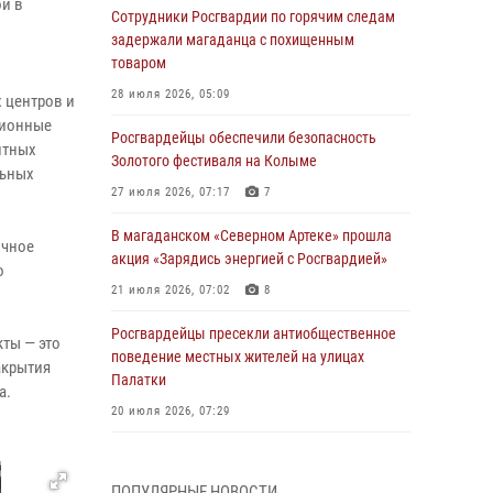
ой в
Сотрудники Росгвардии по горячим следам
задержали магаданца с похищенным
товаром
28 июля 2026, 05:09
 центров и
ционные
Росгвардейцы обеспечили безопасность
нтных
Золотого фестиваля на Колыме
льных
27 июля 2026, 07:17
7
В магаданском «Северном Артеке» прошла
ичное
акция «Зарядись энергией с Росгвардией»
о
21 июля 2026, 07:02
8
Росгвардейцы пресекли антиобщественное
ты — это
поведение местных жителей на улицах
акрытия
Палатки
а.
20 июля 2026, 07:29
Руководство Управления Росгвардии по
Магаданской области поздравило
ПОПУЛЯРНЫЕ НОВОСТИ