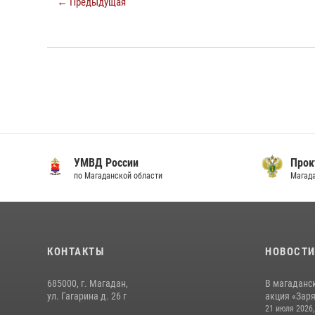
← Предыдущая
УМВД России
Прок
по Магаданской области
Магад
КОНТАКТЫ
НОВОСТ
685000, г. Магадан,
В магаданс
ул. Гагарина д. 26 г
акция «Заря
21 июля 2026,