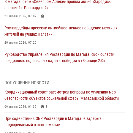
В магаданском «Северном Артеке» прошла акция «Зарядись
энергией с Росгвардией»
21 июля 2026, 07:02
8
Росгвардейцы пресекли антиобщественное поведение местных
жителей на улицах Палатки
20 июля 2026, 07:29
Руководство Управления Росгвардии по Магаданской области
поздравило подшефных кадет с победой в «Зарнице 2.0»
20 июля 2026, 04:02
8
При содействии СОБР Росгвардии в Магадане задержан
ПОПУЛЯРНЫЕ НОВОСТИ
подозреваемый в экстремизме
Координационный совет рассмотрел вопросы по усилению мер
17 июля 2026, 04:06
безопасности объектов социальной сферы Магаданской области
«Каникулы с Росгвардией» продолжаются на Колыме
09 июля 2026, 01:32
8
16 июля 2026, 03:27
6
При содействии СОБР Росгвардии в Магадане задержан
подозреваемый в экстремизме
Начальник Главного штаба – первый заместитель директора