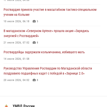
Росгвардии Герой России генерал-полковник Сергей Бойко
17 июля 2026, 04:06
поздравил связистов Росгвардии с профессиональным праздником
Росгвардия приняла участие в масштабном тактико-специальном
15 июля 2026, 06:21
учении на Колыме
Кинологический тандем из Магадана завоевал бронзу на
10 июля 2026, 06:18
5
соревнованиях Восточного округа Росгвардии
В магаданском «Северном Артеке» прошла акция «Зарядись
15 июля 2026, 04:34
5
энергией с Росгвардией»
21 июля 2026, 07:02
8
Росгвардейцы задержали колымчанина, избившего мать
14 июля 2026, 01:58
Руководство Управления Росгвардии по Магаданской области
поздравило подшефных кадет с победой в «Зарнице 2.0»
20 июля 2026, 04:02
8
Росгвардейцы пресекли антиобщественное поведение местных
жителей на улицах Палатки
20 июля 2026, 07:29
УМВД России