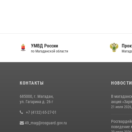
УМВД России
Прок
по Магаданской области
Магад
КОНТАКТЫ
НОВОСТ
685000, г. Магадан,
В магаданс
ул. Гагарина д. 26 г
акция «Заря
21 июля 2026,
+7 (4132) 65-27-01
Росгвардей
49_mag@rosguard.gov.ru
поведение м