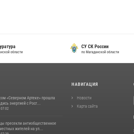
уратура
СУ СК России
анской области
по Магаданской области
И
НАВИГАЦИЯ
ком «Северном Артеке» прошла
Новости
дись энергией с Росг...
Карта сайта
 07:02
цы пресекли антиобщественное
естных жителей на ул...