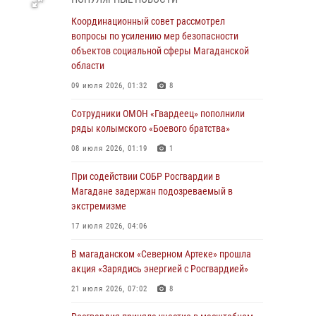
подшефных кадет с победой в «Зарнице 2.0»
Координационный совет рассмотрел
20 июля 2026, 04:02
8
вопросы по усилению мер безопасности
объектов социальной сферы Магаданской
При содействии СОБР Росгвардии в
области
Магадане задержан подозреваемый в
экстремизме
09 июля 2026, 01:32
8
17 июля 2026, 04:06
Сотрудники ОМОН «Гвардеец» пополнили
ряды колымского «Боевого братства»
«Каникулы с Росгвардией» продолжаются на
Колыме
08 июля 2026, 01:19
1
16 июля 2026, 03:27
6
При содействии СОБР Росгвардии в
Магадане задержан подозреваемый в
Начальник Главного штаба – первый
экстремизме
заместитель директора Росгвардии Герой
России генерал-полковник Сергей Бойко
17 июля 2026, 04:06
поздравил связистов Росгвардии с
профессиональным праздником
В магаданском «Северном Артеке» прошла
акция «Зарядись энергией с Росгвардией»
15 июля 2026, 06:21
21 июля 2026, 07:02
8
Кинологический тандем из Магадана
завоевал бронзу на соревнованиях