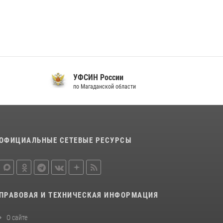
20 июля 2026, 04:02
8
Кинологический тандем из Магадана
завоевал бронзу на соревнованиях
Восточного округа Росгвардии
15 июля 2026, 04:34
5
УФСИН России
по Магаданской области
п
ОФИЦИАЛЬНЫЕ СЕТЕВЫЕ РЕСУРСЫ
ПРАВОВАЯ И ТЕХНИЧЕСКАЯ ИНФОРМАЦИЯ
О сайте