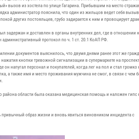
ый» вызов из хостела по улице Гагарина. Прибывшим на место страж
ядка администратор пояснила, что один из жильцов ведет себя вызы
покой других постояльцев, грубо задирается к ним и провоцирует драк
был задержан и доставлен в органы внутренних дел, где в отношении 
 административный протокол по ч. 1 ст. 20.1 КоАП РФ.
млении документов выяснилось, что двумя днями ранее этот же граж
 нажатия кнопки тревожной сигнализации в супермаркете на проспект
де он напугал персонал и покупателей, когда лег на пол и стал громко 
ка, а также имя и место проживания мужчина не смог, в связи с чем 
и.
го района области была оказана медицинская помощь и наложен гип
 привычный образ жизни и вновь явиться виновником инцидента с