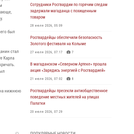
Сотрудники Росгвардии по горячим следам
ам
задержали магаданца с похищенным
вающе,
товаром
у.
28 июля 2026, 05:09
него был
Росгвардейцы обеспечили безопасность
Золотого фестиваля на Колыме
данин стал
27 июля 2026, 07:17
7
е Карла
В магаданском «Северном Артеке» прошла
кричать.
акция «Зарядись энергией с Росгвардией»
был
21 июля 2026, 07:02
8
с на нижнюю
Росгвардейцы пресекли антиобщественное
поведение местных жителей на улицах
Палатки
20 июля 2026, 07:29
Руководство Управления Росгвардии по
Магаданской области поздравило
ПОПУЛЯРНЫЕ НОВОСТИ