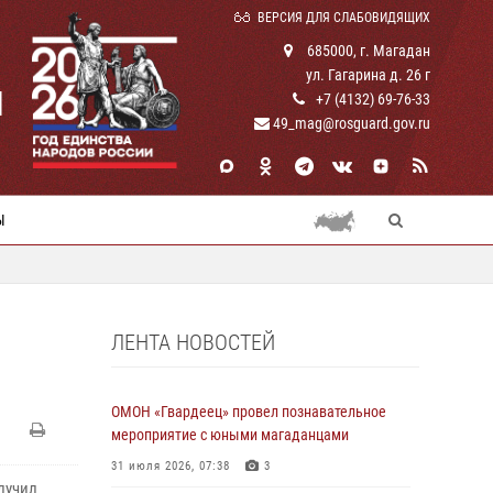
ВЕРСИЯ ДЛЯ СЛАБОВИДЯЩИХ
685000, г. Магадан
ул. Гагарина д. 26 г
И
+7 (4132) 69-76-33
49_mag@rosguard.gov.ru
Ы
ЛЕНТА НОВОСТЕЙ
ОМОН «Гвардеец» провел познавательное
мероприятие с юными магаданцами
31 июля 2026, 07:38
3
лучил