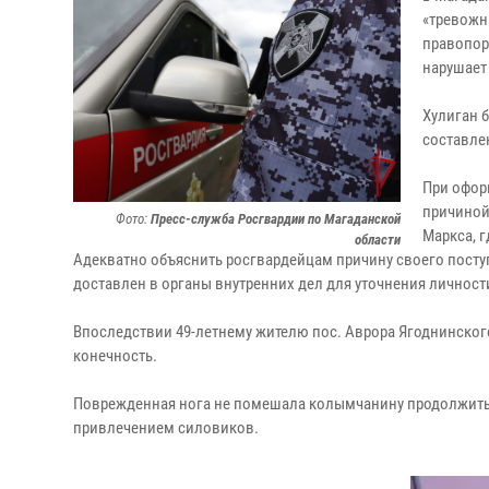
«тревожн
правопор
нарушает 
Хулиган 
составлен
При офор
причиной
Фото:
Пресс-служба Росгвардии по Магаданской
Маркса, г
области
Адекватно объяснить росгвардейцам причину своего поступ
доставлен в органы внутренних дел для уточнения личност
Впоследствии 49-летнему жителю пос. Аврора Ягоднинско
конечность.
Поврежденная нога не помешала колымчанину продолжить
привлечением силовиков.