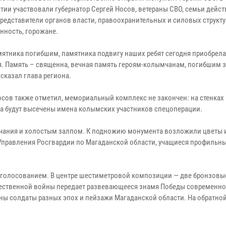
тии участвовали губернатор Сергей Носов, ветераны СВО, семьи дейс
представители органов власти, правоохранительных и силовых структу
нность, горожане.
мятника погибшим, памятника подвигу наших ребят сегодня приобрел
я. Память – священна, вечная память героям-колымчанам, погибшим 
 сказал глава региона.
осов также отметил, мемориальный комплекс не закончен: на стенках 
а будут высечены имена колымских участников спецоперации.
лчания и холостым залпом. К подножию монумента возложили цветы и
Управления Росгвардии по Магаданской области, учащиеся профильн
 голосованием. В центре шестиметровой композиции — две бронзовы
чественной войны передает развевающееся знамя Победы современн
ы солдаты разных эпох и пейзажи Магаданской области. На обратной