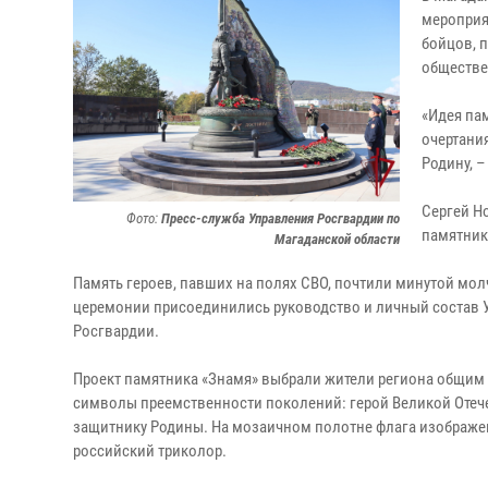
мероприя
бойцов, 
обществе
«Идея па
очертани
Родину, –
Сергей Н
Фото:
Пресс-служба Управления Росгвардии по
памятник
Магаданской области
Память героев, павших на полях СВО, почтили минутой мо
церемонии присоединились руководство и личный состав 
Росгвардии.
Проект памятника «Знамя» выбрали жители региона общим
символы преемственности поколений: герой Великой Оте
защитнику Родины. На мозаичном полотне флага изображен
российский триколор.