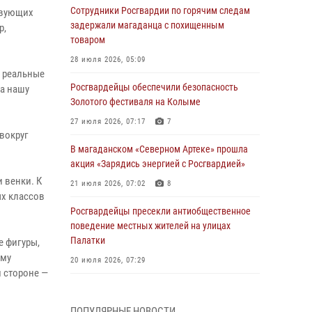
Сотрудники Росгвардии по горячим следам
твующих
задержали магаданца с похищенным
р,
товаром
28 июля 2026, 05:09
а реальные
Росгвардейцы обеспечили безопасность
за нашу
Золотого фестиваля на Колыме
27 июля 2026, 07:17
7
вокруг
В магаданском «Северном Артеке» прошла
акция «Зарядись энергией с Росгвардией»
 венки. К
21 июля 2026, 07:02
8
ых классов
Росгвардейцы пресекли антиобщественное
поведение местных жителей на улицах
Палатки
е фигуры,
ому
20 июля 2026, 07:29
 стороне —
Руководство Управления Росгвардии по
Магаданской области поздравило
ПОПУЛЯРНЫЕ НОВОСТИ