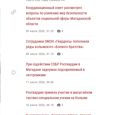
подшефных кадет с победой в «Зарнице 2.0»
Координационный совет рассмотрел
20 июля 2026, 04:02
8
вопросы по усилению мер безопасности
объектов социальной сферы Магаданской
При содействии СОБР Росгвардии в
области
Магадане задержан подозреваемый в
экстремизме
09 июля 2026, 01:32
8
17 июля 2026, 04:06
Сотрудники ОМОН «Гвардеец» пополнили
ряды колымского «Боевого братства»
«Каникулы с Росгвардией» продолжаются на
Колыме
08 июля 2026, 01:19
1
16 июля 2026, 03:27
6
При содействии СОБР Росгвардии в
Магадане задержан подозреваемый в
Начальник Главного штаба – первый
экстремизме
заместитель директора Росгвардии Герой
России генерал-полковник Сергей Бойко
17 июля 2026, 04:06
поздравил связистов Росгвардии с
профессиональным праздником
Росгвардия приняла участие в масштабном
тактико-специальном учении на Колыме
15 июля 2026, 06:21
10 июля 2026, 06:18
5
Кинологический тандем из Магадана
завоевал бронзу на соревнованиях