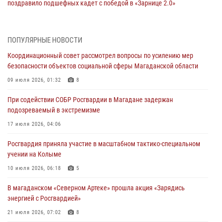
поздравило подшефных кадет с победой в «Зарнице 2.0»
20 июля 2026, 04:02
8
При содействии СОБР Росгвардии в Магадане задержан
ПОПУЛЯРНЫЕ НОВОСТИ
подозреваемый в экстремизме
Координационный совет рассмотрел вопросы по усилению мер
17 июля 2026, 04:06
безопасности объектов социальной сферы Магаданской области
«Каникулы с Росгвардией» продолжаются на Колыме
09 июля 2026, 01:32
8
16 июля 2026, 03:27
6
При содействии СОБР Росгвардии в Магадане задержан
подозреваемый в экстремизме
Начальник Главного штаба – первый заместитель директора
Росгвардии Герой России генерал-полковник Сергей Бойко
17 июля 2026, 04:06
поздравил связистов Росгвардии с профессиональным праздником
Росгвардия приняла участие в масштабном тактико-специальном
15 июля 2026, 06:21
учении на Колыме
Кинологический тандем из Магадана завоевал бронзу на
10 июля 2026, 06:18
5
соревнованиях Восточного округа Росгвардии
В магаданском «Северном Артеке» прошла акция «Зарядись
15 июля 2026, 04:34
5
энергией с Росгвардией»
21 июля 2026, 07:02
8