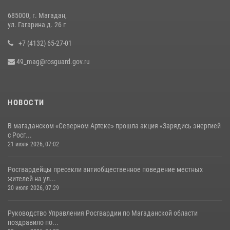
13 июля 2026, 07:31
8
685000, г. Магадан,
ул. Гагарина д. 26 г
+7 (4132) 65-27-01
49_mag@rosguard.gov.ru
НОВОСТИ
В магаданском «Северном Артеке» прошла акция «Зарядись энергией
с Росг...
21 июля 2026, 07:02
Росгвардейцы пресекли антиобщественное поведение местных
жителей на ул...
20 июля 2026, 07:29
Руководство Управления Росгвардии по Магаданской области
поздравило по...