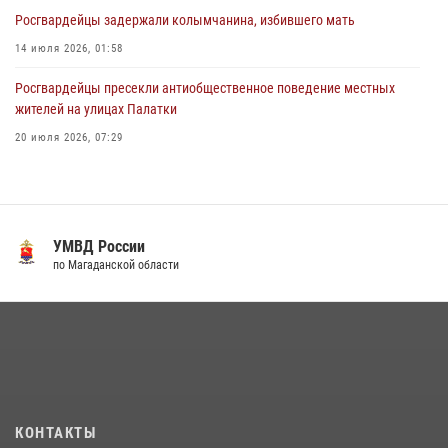
Росгвардейцы задержали колымчанина, избившего мать
14 июля 2026, 01:58
Росгвардейцы пресекли антиобщественное поведение местных
жителей на улицах Палатки
20 июля 2026, 07:29
Руководство Управления Росгвардии по Магаданской области
поздравило подшефных кадет с победой в «Зарнице 2.0»
20 июля 2026, 04:02
8
УМВД России
Кинологический тандем из Магадана завоевал бронзу на
по Магаданской области
соревнованиях Восточного округа Росгвардии
15 июля 2026, 04:34
5
«Каникулы с Росгвардией» продолжаются на Колыме
16 июля 2026, 03:27
6
Росгвардейцы стали призерами первенства «Динамо» по
КОНТАКТЫ
служебному биатлону в Магадане