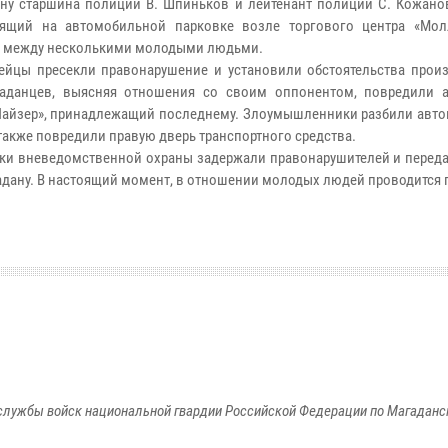
ану старшина полиции В. Шпиньков и лейтенант полиции С. Кожано
дящий на автомобильной парковке возле торгового центра «Мо
 между несколькими молодыми людьми.
ейцы пресекли правонарушение и установили обстоятельства прои
гаданцев, выясняя отношения со своим оппонентом, повредили 
Чайзер», принадлежащий последнему. Злоумышленники разбили авт
 также повредили правую дверь транспортного средства.
ки вневедомственной охраны задержали правонарушителей и перед
гадану. В настоящий момент, в отношении молодых людей проводится 
службы войск национальной гвардии Российской Федерации по Магаданс