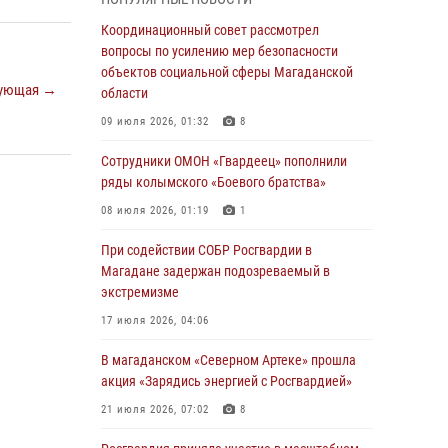
подшефных кадет с победой в «Зарнице 2.0»
Координационный совет рассмотрел
20 июля 2026, 04:02
8
вопросы по усилению мер безопасности
объектов социальной сферы Магаданской
При содействии СОБР Росгвардии в
ующая →
области
Магадане задержан подозреваемый в
экстремизме
09 июля 2026, 01:32
8
17 июля 2026, 04:06
Сотрудники ОМОН «Гвардеец» пополнили
ряды колымского «Боевого братства»
«Каникулы с Росгвардией» продолжаются на
Колыме
08 июля 2026, 01:19
1
16 июля 2026, 03:27
6
При содействии СОБР Росгвардии в
Магадане задержан подозреваемый в
Начальник Главного штаба – первый
экстремизме
заместитель директора Росгвардии Герой
России генерал-полковник Сергей Бойко
17 июля 2026, 04:06
поздравил связистов Росгвардии с
профессиональным праздником
В магаданском «Северном Артеке» прошла
акция «Зарядись энергией с Росгвардией»
15 июля 2026, 06:21
21 июля 2026, 07:02
8
Кинологический тандем из Магадана
завоевал бронзу на соревнованиях