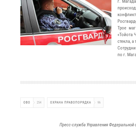
г. Магад
происхо
конфликт
Росгвард
Трое ма
«Тойота 
стекла, а
Сотрудни
по г. Ма
ОВО
254
ОХРАНА ПРАВОПОРЯДКА
96
Пресс-служба Управления Федеральной 