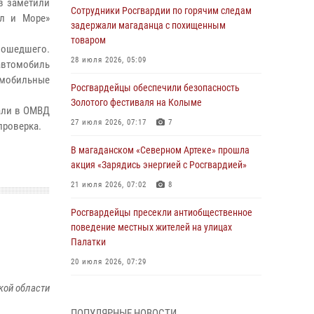
в заметили
Сотрудники Росгвардии по горячим следам
лл и Море»
задержали магаданца с похищенным
товаром
зошедшего.
28 июля 2026, 05:09
автомобиль
омобильные
Росгвардейцы обеспечили безопасность
Золотого фестиваля на Колыме
али в ОМВД
27 июля 2026, 07:17
7
проверка.
В магаданском «Северном Артеке» прошла
акция «Зарядись энергией с Росгвардией»
21 июля 2026, 07:02
8
Росгвардейцы пресекли антиобщественное
поведение местных жителей на улицах
Палатки
20 июля 2026, 07:29
кой области
Руководство Управления Росгвардии по
Магаданской области поздравило
ПОПУЛЯРНЫЕ НОВОСТИ