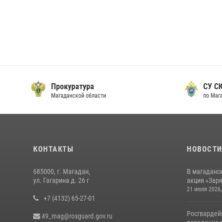
Прокуратура
СУ СК
Магаданской области
по Маг
КОНТАКТЫ
НОВОСТ
685000, г. Магадан,
В магаданс
ул. Гагарина д. 26 г
акция «Заря
21 июля 2026,
+7 (4132) 65-27-01
Росгвардей
49_mag@rosguard.gov.ru