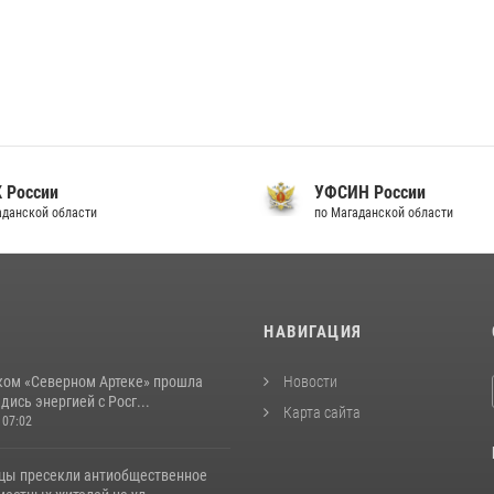
 России
УФСИН России
аданской области
по Магаданской области
И
НАВИГАЦИЯ
ком «Северном Артеке» прошла
Новости
дись энергией с Росг...
Карта сайта
 07:02
цы пресекли антиобщественное