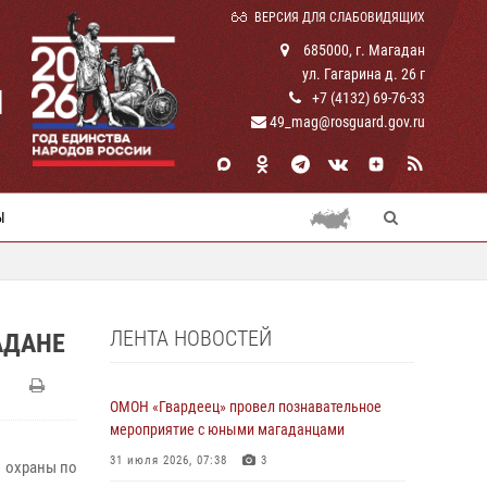
ВЕРСИЯ ДЛЯ СЛАБОВИДЯЩИХ
685000, г. Магадан
ул. Гагарина д. 26 г
И
+7 (4132) 69-76-33
49_mag@rosguard.gov.ru
Ы
ЛЕНТА НОВОСТЕЙ
АДАНЕ
ОМОН «Гвардеец» провел познавательное
мероприятие с юными магаданцами
31 июля 2026, 07:38
3
й охраны по